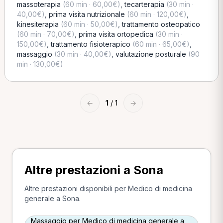
massoterapia
(60 min · 60,00€)
,
tecarterapia
(30 min ·
40,00€)
,
prima visita nutrizionale
(60 min · 120,00€)
,
kinesiterapia
(60 min · 50,00€)
,
trattamento osteopatico
(60 min · 70,00€)
,
prima visita ortopedica
(30 min ·
150,00€)
,
trattamento fisioterapico
(60 min · 65,00€)
,
massaggio
(30 min · 40,00€)
,
valutazione posturale
(90
min · 130,00€)
←
1
/ 1
→
Altre prestazioni a Sona
Altre prestazioni disponibili per Medico di medicina
generale a Sona.
Massaggio per Medico di medicina generale a