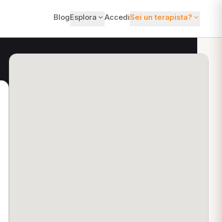
Blog
Esplora
Accedi
Sei un terapista?
ti?