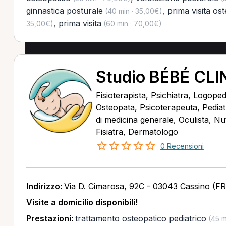
ginnastica posturale
,
prima visita os
(40 min · 35,00€)
,
prima visita
35,00€)
(60 min · 70,00€)
Studio BÉBÉ CLI
Fisioterapista, Psichiatra, Logope
Osteopata, Psicoterapeuta, Pediat
di medicina generale, Oculista, Nutr
Fisiatra, Dermatologo
0 Recensioni
Indirizzo:
Via D. Cimarosa, 92C - 03043 Cassino (FR
Visite a domicilio disponibili!
Prestazioni:
trattamento osteopatico pediatrico
(45 m