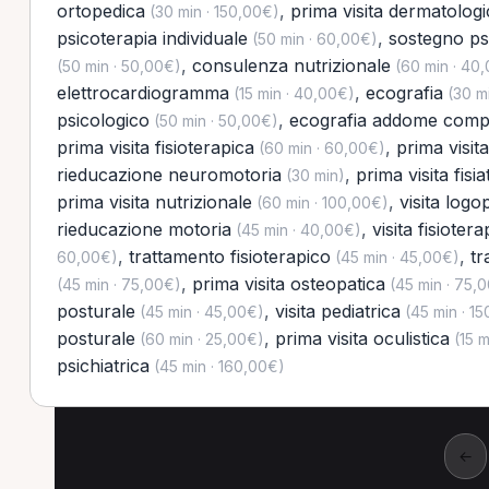
ortopedica
,
prima visita dermatologi
(30 min · 150,00€)
psicoterapia individuale
,
sostegno ps
(50 min · 60,00€)
,
consulenza nutrizionale
(50 min · 50,00€)
(60 min · 40
elettrocardiogramma
,
ecografia
(15 min · 40,00€)
(30 mi
psicologico
,
ecografia addome comp
(50 min · 50,00€)
prima visita fisioterapica
,
prima visit
(60 min · 60,00€)
rieducazione neuromotoria
,
prima visita fisia
(30 min)
prima visita nutrizionale
,
visita logo
(60 min · 100,00€)
rieducazione motoria
,
visita fisioter
(45 min · 40,00€)
,
trattamento fisioterapico
,
tr
60,00€)
(45 min · 45,00€)
,
prima visita osteopatica
(45 min · 75,00€)
(45 min · 75,
posturale
,
visita pediatrica
(45 min · 45,00€)
(45 min · 1
posturale
,
prima visita oculistica
(60 min · 25,00€)
(15 m
psichiatrica
(45 min · 160,00€)
←