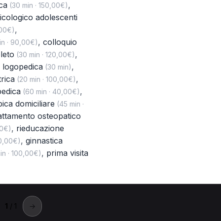
ca
,
(30 min · 150,00€)
icologico adolescenti
,
,00€)
,
colloquio
n · 90,00€)
leto
,
(30 min · 120,00€)
a logopedica
,
(30 min)
trica
,
(20 min · 100,00€)
pedica
,
(60 min · 40,00€)
apica domiciliare
(45 min ·
attamento osteopatico
,
rieducazione
00€)
,
ginnastica
50,00€)
,
prima visita
in · 100,00€)
1
/ 1
→