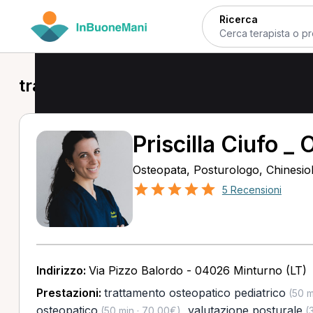
Ricerca
trattamento osteopatico pediatrico 
Priscilla Ciufo _
Osteopata, Posturologo, Chinesio
5 Recensioni
Indirizzo:
Via Pizzo Balordo - 04026 Minturno (LT)
Prestazioni:
trattamento osteopatico pediatrico
(50 m
osteopatico
,
valutazione posturale
(50 min · 70,00€)
(3