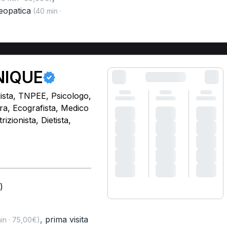
teopatica
(40 min ·
NIQUE
dista, TNPEE, Psicologo,
ra, Ecografista, Medico
izionista, Dietista,
)
,
prima visita
in · 75,00€)