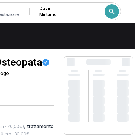
Dove
a Minturno
Come ordiniamo i risulta
 Osteopata
logo
,
trattamento
in · 70,00€)
,
0 min · 30,00€)