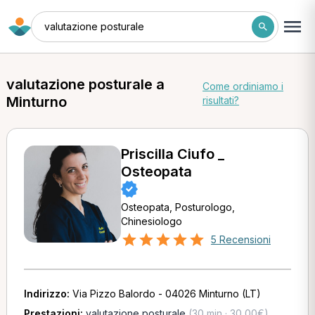
valutazione posturale
valutazione posturale a
Come ordiniamo i
Minturno
risultati?
Priscilla Ciufo _
Osteopata
Osteopata, Posturologo,
Chinesiologo
5 Recensioni
Indirizzo:
Via Pizzo Balordo - 04026 Minturno (LT)
Prestazioni:
valutazione posturale
(30 min · 30,00€)
,