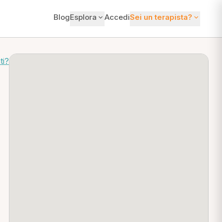
Blog
Esplora
Accedi
Sei un terapista?
ti?