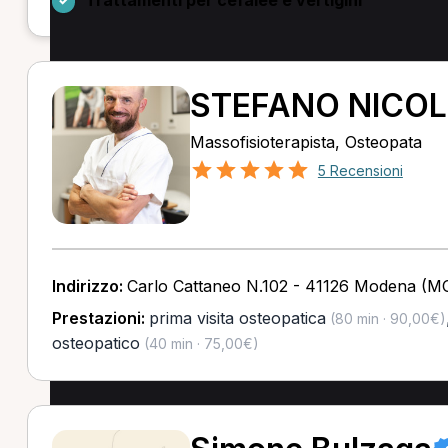
STEFANO NICOL
Massofisioterapista, Osteopata
5 Recensioni
Indirizzo:
Carlo Cattaneo N.102 - 41126 Modena (M
Prestazioni:
prima visita osteopatica
(80 min · 90,00€)
osteopatico
(40 min · 75,00€)