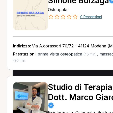
Simone Bulzaga
Osteopata
0 Recensioni
Indirizzo:
Via A.corassori 70/72 - 41124 Modena (
Prestazioni:
prima visita osteopatica
,
massag
(45 min)
(30 min)
Studio di Terapi
Dott. Marco Giaro
Fisioterapista, Osteopata, Postur