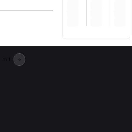
1
/ 1
→
ena
ena.
Fisioterapista a Modena
Massofisioterapista a Modena
Nutr