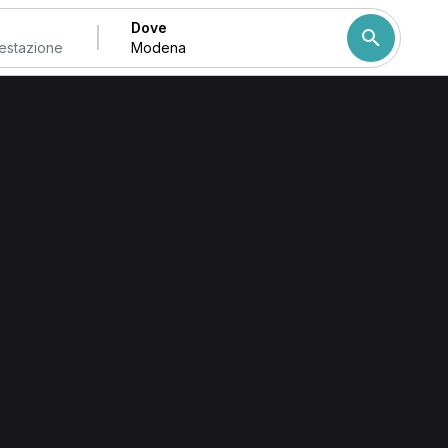
Dove
Come ordiniamo i risulta
ma visita
ferte e prenotare online la prima visita o un trattamento
tazione e verifica le disponibilità prima di inviare la
attamento manuale osteopatico e massaggio
visita fisioterapica; le aree trattate comprendono
e posturali/biomeccaniche.