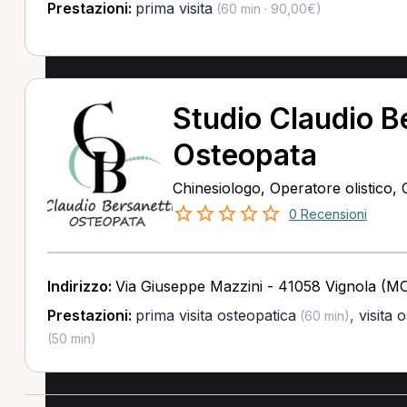
Prestazioni:
prima visita
(60 min · 90,00€)
Studio Claudio B
Osteopata
Chinesiologo, Operatore olistico,
0 Recensioni
Indirizzo:
Via Giuseppe Mazzini - 41058 Vignola (M
Prestazioni:
prima visita osteopatica
,
visita 
(60 min)
(50 min)