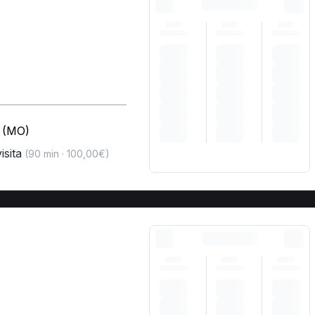
a (MO)
isita
(90 min · 100,00€)