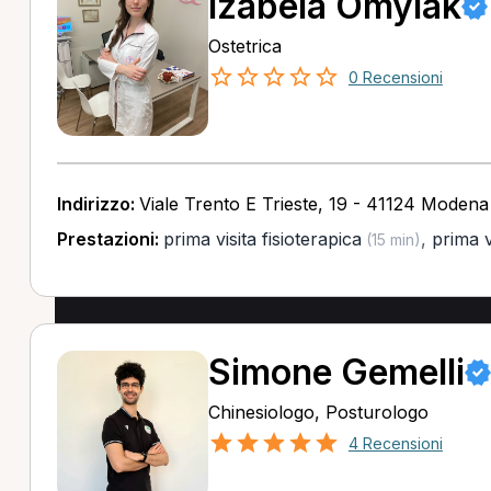
Izabela Omylak
Ostetrica
0 Recensioni
Indirizzo:
Viale Trento E Trieste, 19 - 41124 Moden
Prestazioni:
prima visita fisioterapica
,
prima v
(15 min)
Simone Gemelli
Chinesiologo, Posturologo
4 Recensioni