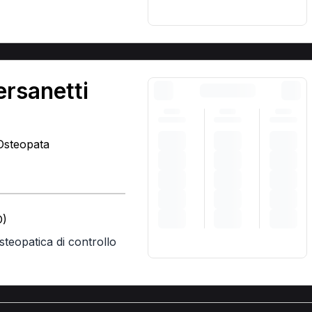
ersanetti
 Osteopata
O)
osteopatica di controllo