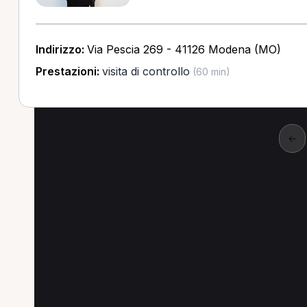
Indirizzo:
Via Pescia 269 - 41126 Modena (MO)
Prestazioni:
visita di controllo
(60 min)
←
Altre ricerche a Mod
Altre specializzazioni spesso cercate a Mod
Posturologo a Modena
Ostetrica a Modena