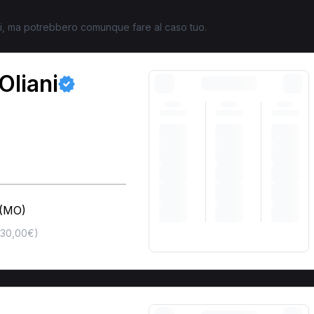
ati, ma potrebbero comunque fare al caso tuo.
Oliani
 (MO)
130,00€)