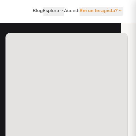
Blog
Esplora
Accedi
Sei un terapista?
ti?