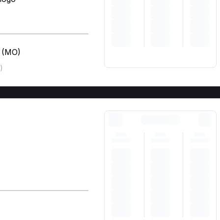
a (MO)
)