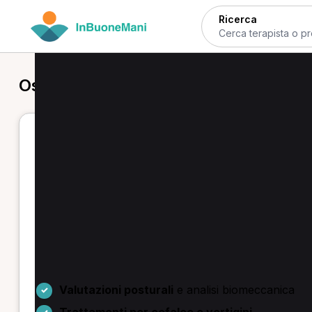
Ricerca
Osteopata a Modena
Osteopati a Modena — prenota pri
Se cerchi un osteopata a Modena puoi confrontare of
osteopatico: scegli il professionista, seleziona la pres
richiesta.
Troverai servizi come
prima visita osteopatica
, tr
decontratturante, oltre a visite di controllo e prima 
cervicalgia, lombalgia, disturbi ATM e problematich
Valutazioni posturali
e analisi biomeccanica
Trattamenti per cefalee e vertigini