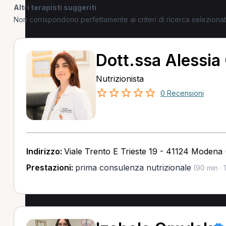
Altri terapisti suggeriti
Non corrispondono perfettamente ai criteri di ricerca selezion
Dott.ssa Alessia 
Nutrizionista
0 Recensioni
Indirizzo:
Viale Trento E Trieste 19 - 41124 Modena
Prestazioni:
prima consulenza nutrizionale
(90 min · 