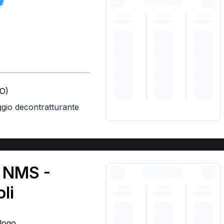
MO)
gio decontratturante
a NMS -
li
ologo