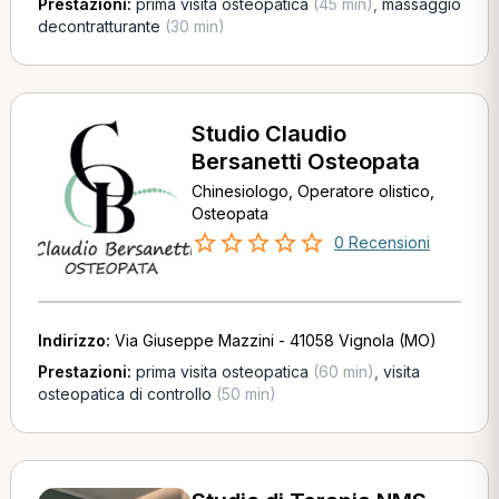
Prestazioni:
prima visita osteopatica
(45 min)
,
massaggio
decontratturante
(30 min)
Studio Claudio
Bersanetti Osteopata
Chinesiologo, Operatore olistico,
Osteopata
0 Recensioni
Indirizzo:
Via Giuseppe Mazzini - 41058 Vignola (MO)
Prestazioni:
prima visita osteopatica
(60 min)
,
visita
osteopatica di controllo
(50 min)