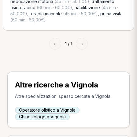
rieducazione motoria
(45 min · 50,00€)
,
trattamento
fisioterapico
(60 min · 60,00€)
,
riabilitazione
(45 min ·
50,00€)
,
terapia manuale
(45 min · 50,00€)
,
prima visita
(60 min · 60,00€)
←
1
/ 1
→
Altre ricerche a Vignola
Altre specializzazioni spesso cercate a Vignola.
Operatore olistico a Vignola
Chinesiologo a Vignola