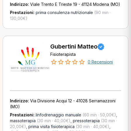
Indirizzo:
Viale Trento E Trieste 19 - 41124 Modena (MO)
Prestazioni:
prima consulenza nutrizionale
(90 min ·
130,00€)
Gubertini Matteo
Fisioterapista
0 Recensioni
Indirizzo:
Via Divisione Acqui 12 - 41028 Serramazzoni
(MO)
Prestazioni:
linfodrenaggio manuale
(60 min · 50,00€)
,
massoterapia
(30 min · 40,00€)
,
pressoterapia
(30 min ·
20,00€)
,
prima visita fisioterapica
(30 min · 40,00€)
,