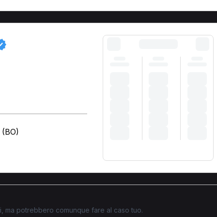
a (BO)
)
ati, ma potrebbero comunque fare al caso tuo.