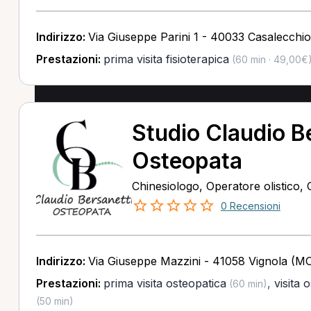
Indirizzo:
Via Giuseppe Parini 1 - 40033 Casalecchi
Prestazioni:
prima visita fisioterapica
(60 min · 49,00€
Studio Claudio B
Osteopata
Chinesiologo, Operatore olistico,
0 Recensioni
Indirizzo:
Via Giuseppe Mazzini - 41058 Vignola (M
Prestazioni:
prima visita osteopatica
,
visita 
(60 min)
(50 min)