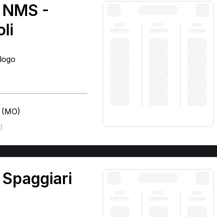
a NMS -
li
ologo
a (MO)
)
 Spaggiari