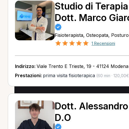
Studio di Terapi
Dott. Marco Giaro
Fisioterapista, Osteopata, Postur
1 Recensioni
Indirizzo:
Viale Trento E Trieste, 19 - 41124 Moden
Prestazioni:
prima visita fisioterapica
(60 min · 120,00€
Dott. Alessandro
D.O