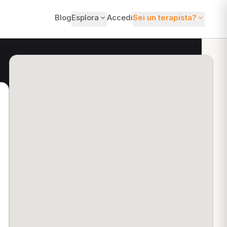
Blog
Esplora
Accedi
Sei un terapista?
ti?