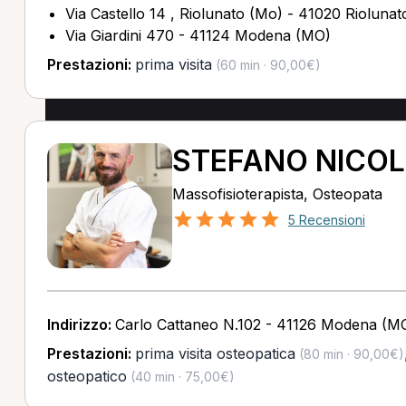
Via Castello 14 , Riolunato (Mo) - 41020 Rioluna
Via Giardini 470 - 41124 Modena (MO)
Prestazioni:
prima visita
(60 min · 90,00€)
STEFANO NICOL
Massofisioterapista, Osteopata
5 Recensioni
Indirizzo:
Carlo Cattaneo N.102 - 41126 Modena (M
Prestazioni:
prima visita osteopatica
(80 min · 90,00€)
osteopatico
(40 min · 75,00€)