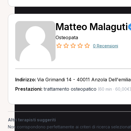
Matteo Malaguti
Osteopata
0 Recensioni
Indirizzo:
Via Grimandi 14 - 40011 Anzola Dell'emili
Prestazioni:
trattamento osteopatico
(60 min · 60,00€
Altri terapisti suggeriti
Non corrispondono perfettamente ai criteri di ricerca selezion