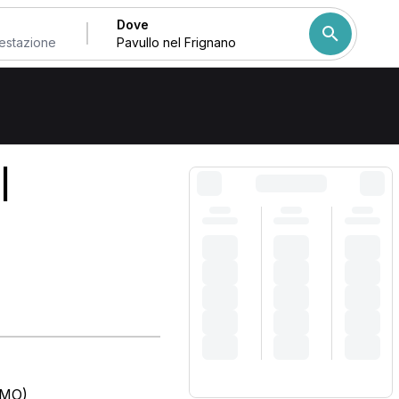
Dove
Come ordiniamo i risulta
|
(MO)