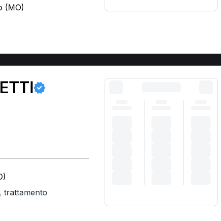
to (MO)
ETTI
O)
,
trattamento