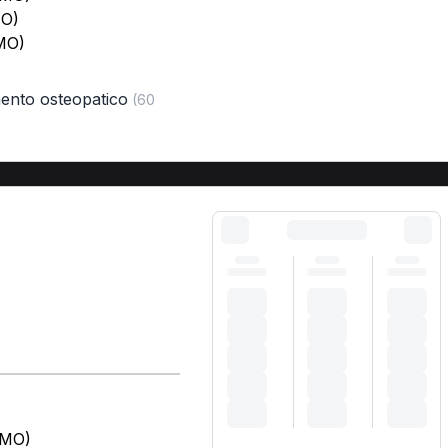
MO)
(MO)
mento osteopatico
(60
(MO)