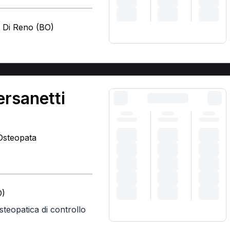
o Di Reno (BO)
)
ersanetti
 Osteopata
O)
osteopatica di controllo