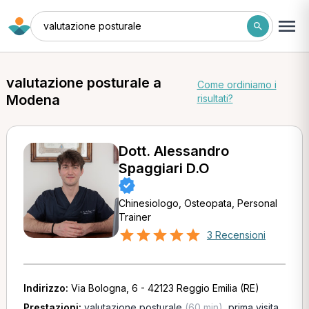
valutazione posturale
valutazione posturale a
Come ordiniamo i
Modena
risultati?
Dott. Alessandro
Spaggiari D.O
Chinesiologo, Osteopata, Personal
Trainer
3 Recensioni
Indirizzo:
Via Bologna, 6 - 42123 Reggio Emilia (RE)
Prestazioni:
valutazione posturale
(60 min)
,
prima visita