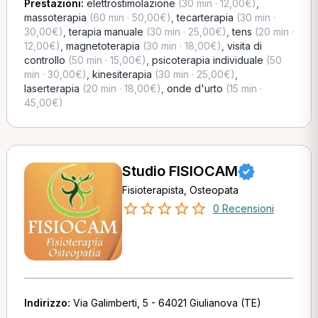
Prestazioni:
elettrostimolazione
(30 min · 12,00€)
,
massoterapia
(60 min · 50,00€)
,
tecarterapia
(30 min ·
30,00€)
,
terapia manuale
(30 min · 25,00€)
,
tens
(20 min ·
12,00€)
,
magnetoterapia
(30 min · 18,00€)
,
visita di
controllo
(50 min · 15,00€)
,
psicoterapia individuale
(50
min · 30,00€)
,
kinesiterapia
(30 min · 25,00€)
,
laserterapia
(20 min · 18,00€)
,
onde d'urto
(15 min ·
45,00€)
Studio FISIOCAM
Fisioterapista, Osteopata
0 Recensioni
Indirizzo:
Via Galimberti, 5 - 64021 Giulianova (TE)