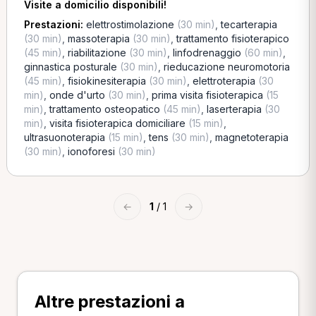
Visite a domicilio disponibili!
Prestazioni:
elettrostimolazione
(30 min)
,
tecarterapia
(30 min)
,
massoterapia
(30 min)
,
trattamento fisioterapico
(45 min)
,
riabilitazione
(30 min)
,
linfodrenaggio
(60 min)
,
ginnastica posturale
(30 min)
,
rieducazione neuromotoria
(45 min)
,
fisiokinesiterapia
(30 min)
,
elettroterapia
(30
min)
,
onde d'urto
(30 min)
,
prima visita fisioterapica
(15
min)
,
trattamento osteopatico
(45 min)
,
laserterapia
(30
min)
,
visita fisioterapica domiciliare
(15 min)
,
ultrasuonoterapia
(15 min)
,
tens
(30 min)
,
magnetoterapia
(30 min)
,
ionoforesi
(30 min)
←
1
/ 1
→
Altre prestazioni a