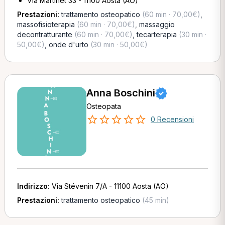
Via Martinet 33 - 11100 Aosta (AO)
Prestazioni:
trattamento osteopatico
(60 min · 70,00€)
,
massofisioterapia
(60 min · 70,00€)
,
massaggio
decontratturante
(60 min · 70,00€)
,
tecarterapia
(30 min ·
50,00€)
,
onde d'urto
(30 min · 50,00€)
Anna Boschini
Osteopata
0 Recensioni
Indirizzo:
Via Stévenin 7/A - 11100 Aosta (AO)
Prestazioni:
trattamento osteopatico
(45 min)