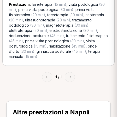
Prestazioni:
laserterapia
(15 min)
,
visita podologica
(30
min)
,
prima visita podologica
(30 min)
,
prima visita
fisioterapica
(20 min)
,
tecarterapia
(30 min)
,
crioterapia
(20 min)
,
ultrasuonoterapia
(20 min)
,
trattamento
podologico
(30 min)
,
magnetoterapia
(30 min)
,
elettroterapia
(20 min)
,
elettrostimolazione
(30 min)
,
rieducazione posturale
(45 min)
,
trattamento fisioterapico
(45 min)
,
prima visita posturologica
(30 min)
,
visita
posturologica
(15 min)
,
riabilitazione
(45 min)
,
onde
d'urto
(30 min)
,
ginnastica posturale
(45 min)
,
terapia
manuale
(15 min)
←
1
/ 1
→
Altre prestazioni a Napoli