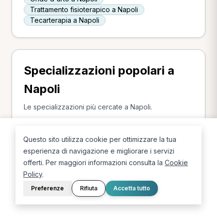
Trattamento fisioterapico a Napoli
Tecarterapia a Napoli
Specializzazioni popolari a
Napoli
Le specializzazioni più cercate a Napoli.
Posturologo a Napoli
Fisioterapista a Napoli
Questo sito utilizza cookie per ottimizzare la tua
Osteopata a Napoli
Chinesiologo a Napoli
Podologo a Napoli
esperienza di navigazione e migliorare i servizi
offerti. Per maggiori informazioni consulta la
Cookie
Policy
.
Preferenze
Rifiuta
Accetta tutto