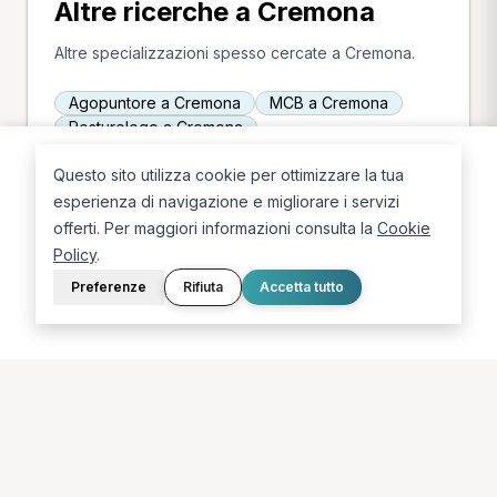
Altre ricerche a Cremona
Altre specializzazioni spesso cercate a Cremona.
Agopuntore a Cremona
MCB a Cremona
Posturologo a Cremona
Questo sito utilizza cookie per ottimizzare la tua
esperienza di navigazione e migliorare i servizi
offerti. Per maggiori informazioni consulta la
Cookie
Policy
.
Preferenze
Rifiuta
Accetta tutto
La piattaforma per trovare il terapista giusto, vicino a te.
PORTALE
SUPPORTO
Sei un paziente?
Contatti
Sei un terapista?
Guide
Blog