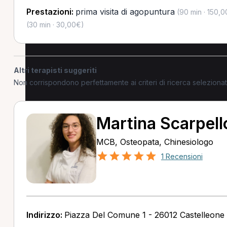
Prestazioni:
prima visita di agopuntura
(90 min · 150,
(30 min · 30,00€)
Altri terapisti suggeriti
Non corrispondono perfettamente ai criteri di ricerca selezion
Martina Scarpell
MCB, Osteopata, Chinesiologo
1 Recensioni
Indirizzo:
Piazza Del Comune 1 - 26012 Castelleone