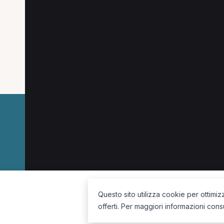
Prestazioni a Cremo
Prestazioni disponibili per Posturologo a C
Prima visita di agopuntura per Posturologo a C
La piattaforma per trovare il terapista giusto, vicino a te.
Questo sito utilizza cookie per ottimiz
offerti. Per maggiori informazioni cons
Seguici