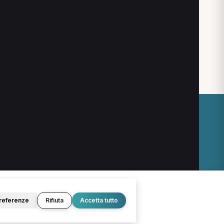
O
LEGALE
Termini e condizioni
Privacy Policy
Cookie Policy
referenze
Rifiuta
Accetta tutto
© 2026 D.Lab S.r.l. — InBuoneMani