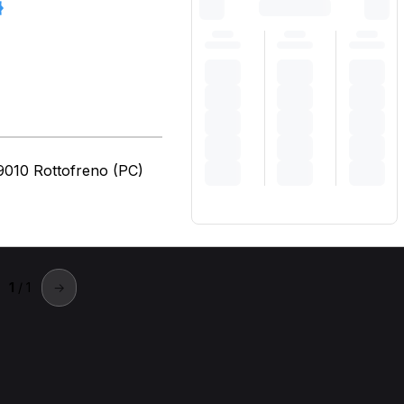
29010 Rottofreno (PC)
1
/ 1
→