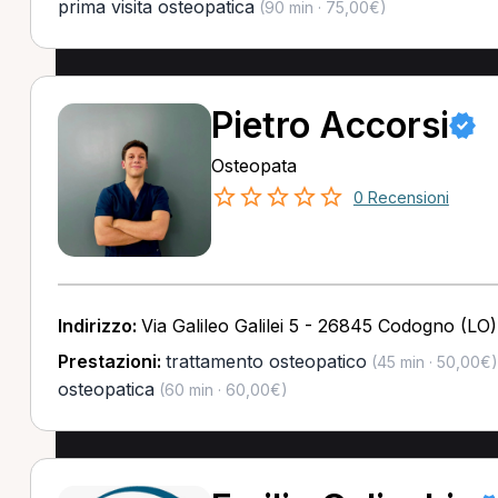
prima visita osteopatica
(90 min · 75,00€)
Pietro Accorsi
Osteopata
0 Recensioni
Indirizzo:
Via Galileo Galilei 5 - 26845 Codogno (LO)
Prestazioni:
trattamento osteopatico
(45 min · 50,00€)
osteopatica
(60 min · 60,00€)