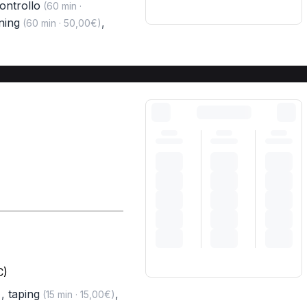
controllo
(60 min ·
ning
,
(60 min · 50,00€)
C)
,
taping
,
)
(15 min · 15,00€)