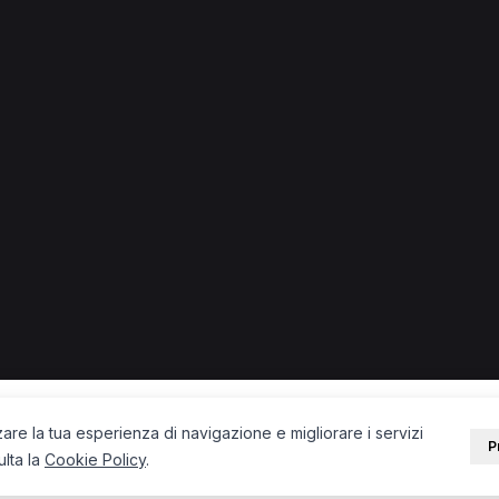
na
remona.
remona
Visita di controllo per Posturologo a Cremona
PORTALE
SUPPORT
Sei un paziente?
Contatti
Sei un terapista?
Guide
Blog
zare la tua esperienza di navigazione e migliorare i servizi
P
ulta la
Cookie Policy
.