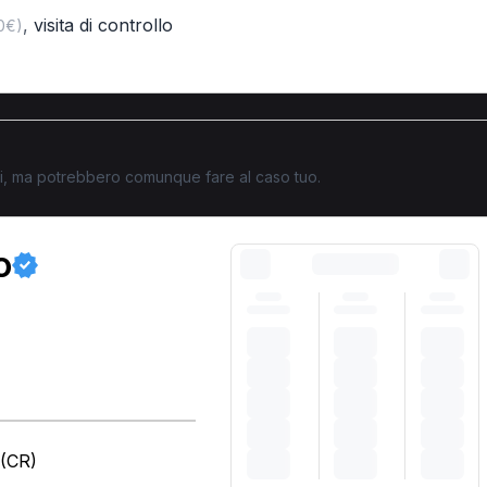
,
visita di controllo
00€)
ati, ma potrebbero comunque fare al caso tuo.
o
 (CR)