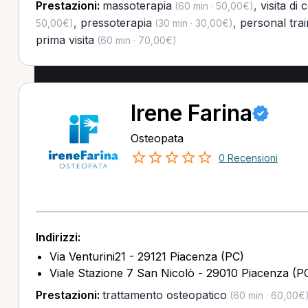
Prestazioni:
massoterapia
,
visita di 
(60 min · 50,00€)
,
pressoterapia
,
personal trai
50,00€)
(30 min · 30,00€)
prima visita
(60 min · 70,00€)
Irene Farina
Osteopata
0 Recensioni
Indirizzi:
Via Venturini21 - 29121 Piacenza (PC)
Viale Stazione 7 San Nicolò - 29010 Piacenza (P
Prestazioni:
trattamento osteopatico
(60 min · 60,00€