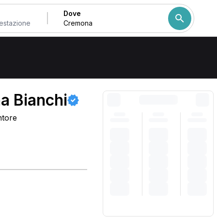
Dove
Come ordiniamo i risulta
na Bianchi
ntore