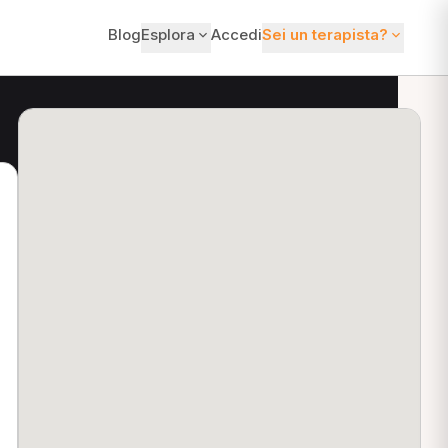
Blog
Esplora
Accedi
Sei un terapista?
ti?