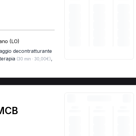
iano (LO)
ggio decontratturante
terapia
,
(30 min · 30,00€)
 MCB