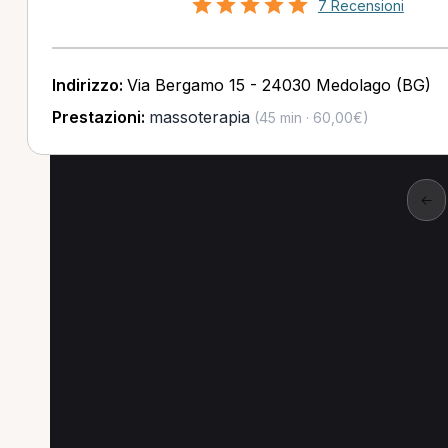
7 Recensioni
Indirizzo:
Via Bergamo 15 - 24030 Medolago (BG)
Prestazioni:
massoterapia
(45 min · 60,00€)
←
Altre ricerche a Cre
Altre specializzazioni spesso cercate a Cre
Naturopata a Crema
Agopuntore a Crema