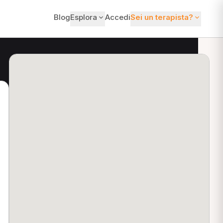
Blog
Esplora
Accedi
Sei un terapista?
ti?