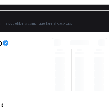
ati, ma potrebbero comunque fare al caso tuo.
o
I)