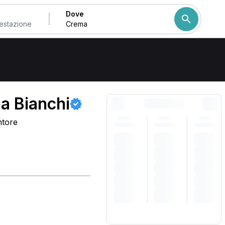
Dove
Come ordiniamo i risulta
na Bianchi
ntore