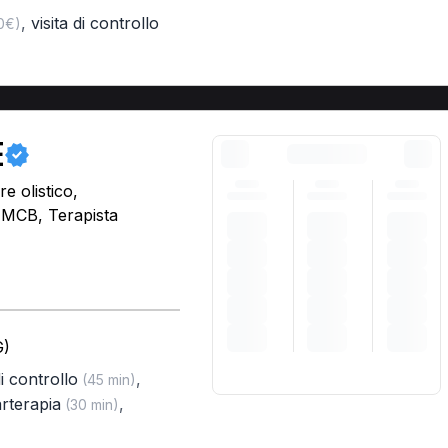
,
visita di controllo
00€)
E
e olistico,
, MCB, Terapista
G)
di controllo
,
(45 min)
arterapia
,
(30 min)