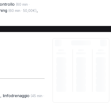
controllo
(60 min ·
ning
,
(60 min · 50,00€)
,
linfodrenaggio
)
(45 min ·