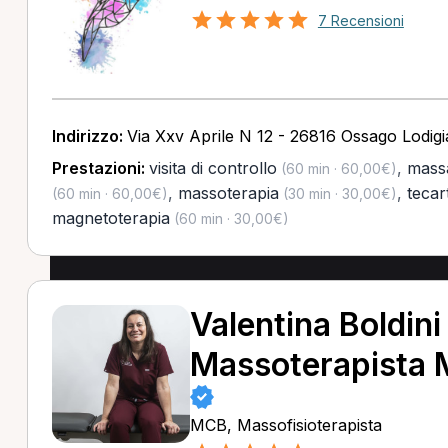
7 Recensioni
Indirizzo:
Via Xxv Aprile N 12 - 26816 Ossago Lodig
Prestazioni:
visita di controllo
,
massa
(60 min · 60,00€)
,
massoterapia
,
tecar
(60 min · 60,00€)
(30 min · 30,00€)
magnetoterapia
(60 min · 30,00€)
Valentina Boldini
Massoterapista
MCB, Massofisioterapista