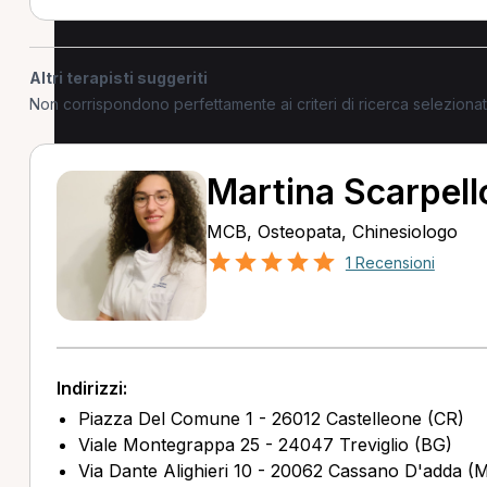
Altri terapisti suggeriti
Non corrispondono perfettamente ai criteri di ricerca selezion
Martina Scarpell
MCB, Osteopata, Chinesiologo
1 Recensioni
Indirizzi:
Piazza Del Comune 1 - 26012 Castelleone (CR)
Viale Montegrappa 25 - 24047 Treviglio (BG)
Via Dante Alighieri 10 - 20062 Cassano D'adda (M