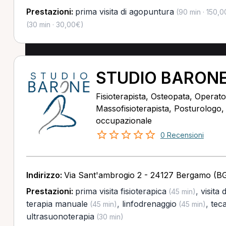
Prestazioni:
prima visita di agopuntura
(90 min · 150,
(30 min · 30,00€)
STUDIO BARON
Fisioterapista, Osteopata, Operator
Massofisioterapista, Posturologo
occupazionale
0 Recensioni
Indirizzo:
Via Sant'ambrogio 2 - 24127 Bergamo (B
Prestazioni:
prima visita fisioterapica
,
visita 
(45 min)
terapia manuale
,
linfodrenaggio
,
tec
(45 min)
(45 min)
ultrasuonoterapia
(30 min)