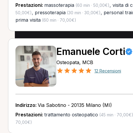
Prestazioni:
massoterapia
,
visita di 
(60 min · 50,00€)
,
pressoterapia
,
personal trai
50,00€)
(30 min · 30,00€)
prima visita
(60 min · 70,00€)
Emanuele Corti
Osteopata, MCB
12 Recensioni
Indirizzo:
Via Sabotino - 20135 Milano (MI)
Prestazioni:
trattamento osteopatico
(45 min · 70,00€
70,00€)