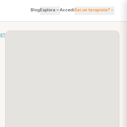
Blog
Esplora
Accedi
Sei un terapista?
ti?