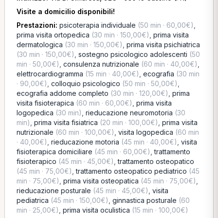
Visite a domicilio disponibili!
Prestazioni:
psicoterapia individuale
(50 min · 60,00€)
,
prima visita ortopedica
(30 min · 150,00€)
,
prima visita
dermatologica
(30 min · 150,00€)
,
prima visita psichiatrica
(30 min · 150,00€)
,
sostegno psicologico adolescenti
(50
min · 50,00€)
,
consulenza nutrizionale
(60 min · 40,00€)
,
elettrocardiogramma
(15 min · 40,00€)
,
ecografia
(30 min
· 90,00€)
,
colloquio psicologico
(50 min · 50,00€)
,
ecografia addome completo
(30 min · 120,00€)
,
prima
visita fisioterapica
(60 min · 60,00€)
,
prima visita
logopedica
(30 min)
,
rieducazione neuromotoria
(30
min)
,
prima visita fisiatrica
(20 min · 100,00€)
,
prima visita
nutrizionale
(60 min · 100,00€)
,
visita logopedica
(60 min
· 40,00€)
,
rieducazione motoria
(45 min · 40,00€)
,
visita
fisioterapica domiciliare
(45 min · 60,00€)
,
trattamento
fisioterapico
(45 min · 45,00€)
,
trattamento osteopatico
(45 min · 75,00€)
,
trattamento osteopatico pediatrico
(45
min · 75,00€)
,
prima visita osteopatica
(45 min · 75,00€)
,
rieducazione posturale
(45 min · 45,00€)
,
visita
pediatrica
(45 min · 150,00€)
,
ginnastica posturale
(60
min · 25,00€)
,
prima visita oculistica
(15 min · 100,00€)