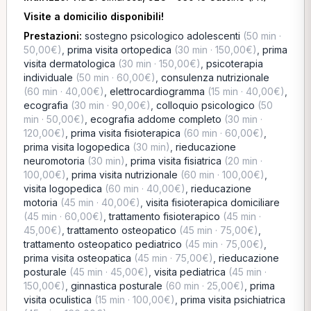
Visite a domicilio disponibili!
Prestazioni:
sostegno psicologico adolescenti
(50 min ·
50,00€)
,
prima visita ortopedica
(30 min · 150,00€)
,
prima
visita dermatologica
(30 min · 150,00€)
,
psicoterapia
individuale
(50 min · 60,00€)
,
consulenza nutrizionale
(60 min · 40,00€)
,
elettrocardiogramma
(15 min · 40,00€)
,
ecografia
(30 min · 90,00€)
,
colloquio psicologico
(50
min · 50,00€)
,
ecografia addome completo
(30 min ·
120,00€)
,
prima visita fisioterapica
(60 min · 60,00€)
,
prima visita logopedica
(30 min)
,
rieducazione
neuromotoria
(30 min)
,
prima visita fisiatrica
(20 min ·
100,00€)
,
prima visita nutrizionale
(60 min · 100,00€)
,
visita logopedica
(60 min · 40,00€)
,
rieducazione
motoria
(45 min · 40,00€)
,
visita fisioterapica domiciliare
(45 min · 60,00€)
,
trattamento fisioterapico
(45 min ·
45,00€)
,
trattamento osteopatico
(45 min · 75,00€)
,
trattamento osteopatico pediatrico
(45 min · 75,00€)
,
prima visita osteopatica
(45 min · 75,00€)
,
rieducazione
posturale
(45 min · 45,00€)
,
visita pediatrica
(45 min ·
150,00€)
,
ginnastica posturale
(60 min · 25,00€)
,
prima
visita oculistica
(15 min · 100,00€)
,
prima visita psichiatrica