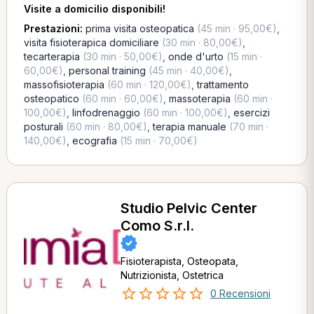
Visite a domicilio disponibili!
Prestazioni:
prima visita osteopatica
(45 min · 95,00€)
,
visita fisioterapica domiciliare
(30 min · 80,00€)
,
tecarterapia
(30 min · 50,00€)
,
onde d'urto
(15 min ·
60,00€)
,
personal training
(45 min · 40,00€)
,
massofisioterapia
(60 min · 120,00€)
,
trattamento
osteopatico
(60 min · 60,00€)
,
massoterapia
(60 min ·
100,00€)
,
linfodrenaggio
(60 min · 100,00€)
,
esercizi
posturali
(60 min · 80,00€)
,
terapia manuale
(70 min ·
140,00€)
,
ecografia
(15 min · 70,00€)
Studio Pelvic Center
Como S.r.l.
Fisioterapista, Osteopata,
Nutrizionista, Ostetrica
0 Recensioni