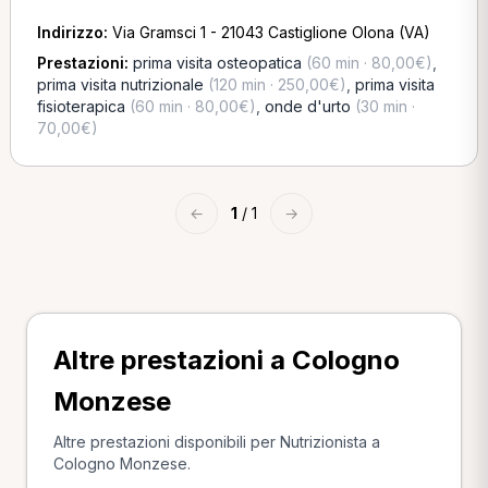
Indirizzo:
Via Gramsci 1 - 21043 Castiglione Olona (VA)
Prestazioni:
prima visita osteopatica
(60 min · 80,00€)
,
prima visita nutrizionale
(120 min · 250,00€)
,
prima visita
fisioterapica
(60 min · 80,00€)
,
onde d'urto
(30 min ·
70,00€)
←
1
/ 1
→
Altre prestazioni a Cologno
Monzese
Altre prestazioni disponibili per Nutrizionista a
Cologno Monzese.