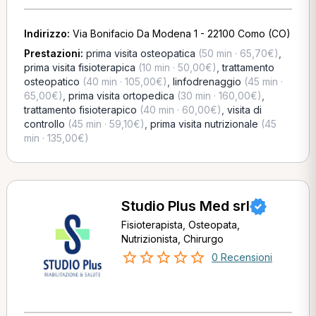
Indirizzo:
Via Bonifacio Da Modena 1 - 22100 Como (CO)
Prestazioni:
prima visita osteopatica
(50 min · 65,70€)
,
prima visita fisioterapica
(10 min · 50,00€)
,
trattamento
osteopatico
(40 min · 105,00€)
,
linfodrenaggio
(45 min ·
65,00€)
,
prima visita ortopedica
(30 min · 160,00€)
,
trattamento fisioterapico
(40 min · 60,00€)
,
visita di
controllo
(45 min · 59,10€)
,
prima visita nutrizionale
(45
min · 135,00€)
Studio Plus Med srl
Fisioterapista, Osteopata,
Nutrizionista, Chirurgo
0 Recensioni