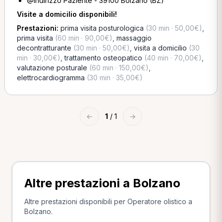
@Indirizzo Paziente - 39100 Bolzano (BZ)
Visite a domicilio disponibili!
Prestazioni:
prima visita posturologica
(30 min · 50,00€)
,
prima visita
(60 min · 90,00€)
,
massaggio
decontratturante
(30 min · 50,00€)
,
visita a domicilio
(30
min · 30,00€)
,
trattamento osteopatico
(40 min · 70,00€)
,
valutazione posturale
(60 min · 150,00€)
,
elettrocardiogramma
(30 min · 35,00€)
←
1
/ 1
→
Altre prestazioni a Bolzano
Altre prestazioni disponibili per Operatore olistico a
Bolzano.