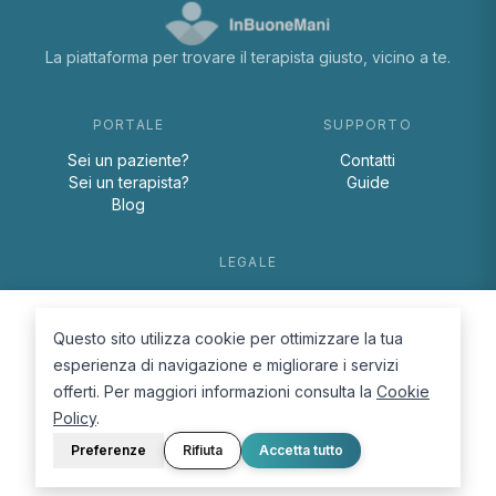
La piattaforma per trovare il terapista giusto, vicino a te.
PORTALE
SUPPORTO
Sei un paziente?
Contatti
Sei un terapista?
Guide
Blog
LEGALE
Termini e condizioni
Privacy Policy
Questo sito utilizza cookie per ottimizzare la tua
Cookie Policy
esperienza di navigazione e migliorare i servizi
offerti. Per maggiori informazioni consulta la
Cookie
Policy
.
Preferenze
Rifiuta
Accetta tutto
© 2026 D.Lab S.r.l. — InBuoneMani