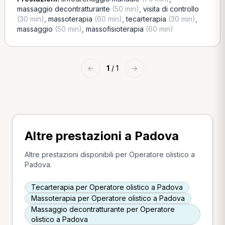
massaggio decontratturante
(50 min)
,
visita di controllo
(30 min)
,
massoterapia
(60 min)
,
tecarterapia
(30 min)
,
massaggio
(50 min)
,
massofisioterapia
(60 min)
←
1
/ 1
→
Altre prestazioni a Padova
Altre prestazioni disponibili per Operatore olistico a
Padova.
Tecarterapia per Operatore olistico a Padova
Massoterapia per Operatore olistico a Padova
Massaggio decontratturante per Operatore
olistico a Padova