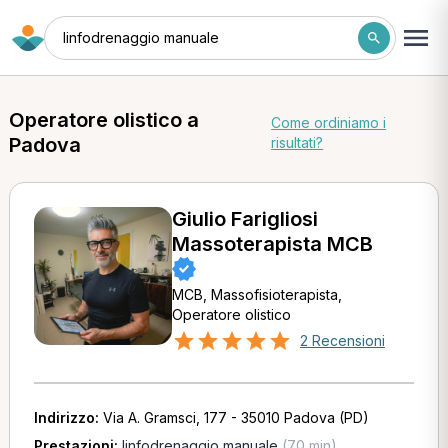
linfodrenaggio manuale
Operatore olistico a
Come ordiniamo i
Padova
risultati?
Giulio Farigliosi
Massoterapista MCB
MCB, Massofisioterapista,
Operatore olistico
2 Recensioni
Indirizzo:
Via A. Gramsci, 177 - 35010 Padova (PD)
Prestazioni:
linfodrenaggio manuale
(70 min)
,