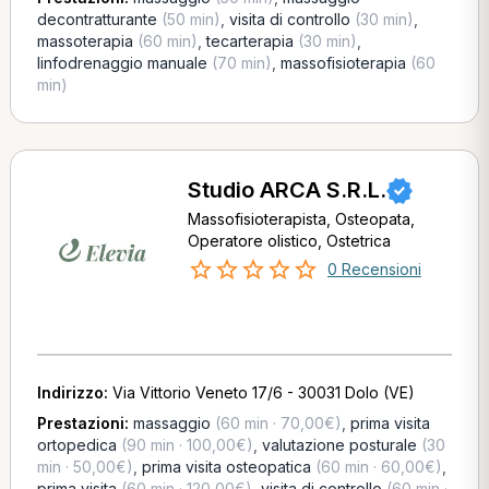
decontratturante
(50 min)
,
visita di controllo
(30 min)
,
massoterapia
(60 min)
,
tecarterapia
(30 min)
,
linfodrenaggio manuale
(70 min)
,
massofisioterapia
(60
min)
Studio ARCA S.R.L.
Massofisioterapista, Osteopata,
Operatore olistico, Ostetrica
0 Recensioni
Indirizzo:
Via Vittorio Veneto 17/6 - 30031 Dolo (VE)
Prestazioni:
massaggio
(60 min · 70,00€)
,
prima visita
ortopedica
(90 min · 100,00€)
,
valutazione posturale
(30
min · 50,00€)
,
prima visita osteopatica
(60 min · 60,00€)
,
prima visita
(60 min · 120,00€)
,
visita di controllo
(60 min ·