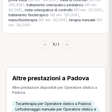
200,00€)
,
trattamento osteopatico pediatrico
(45 min ·
80,00€)
,
visita osteopatica di controllo
(60 min · 50,00€)
,
trattamento fisioterapico
(45 min · 120,00€)
,
massofisioterapia
(60 min · 60,00€)
,
terapia manuale
(60
min · 80,00€)
←
1
/ 1
→
Altre prestazioni a Padova
Altre prestazioni disponibili per Operatore olistico a
Padova.
Tecarterapia per Operatore olistico a Padova
Linfodrenaggio manuale per Operatore olistico a