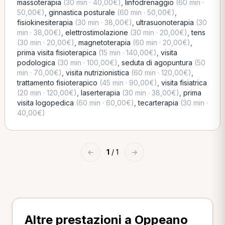
massoterapia
(30 min · 40,00€)
,
linfodrenaggio
(60 min ·
50,00€)
,
ginnastica posturale
(60 min · 50,00€)
,
fisiokinesiterapia
(30 min · 38,00€)
,
ultrasuonoterapia
(30
min · 38,00€)
,
elettrostimolazione
(30 min · 20,00€)
,
tens
(30 min · 20,00€)
,
magnetoterapia
(60 min · 20,00€)
,
prima visita fisioterapica
(15 min · 140,00€)
,
visita
podologica
(30 min · 100,00€)
,
seduta di agopuntura
(50
min · 70,00€)
,
visita nutrizionistica
(60 min · 120,00€)
,
trattamento fisioterapico
(45 min · 90,00€)
,
visita fisiatrica
(20 min · 120,00€)
,
laserterapia
(30 min · 38,00€)
,
prima
visita logopedica
(60 min · 60,00€)
,
tecarterapia
(30 min ·
40,00€)
←
1
/ 1
→
Altre prestazioni a Oppeano