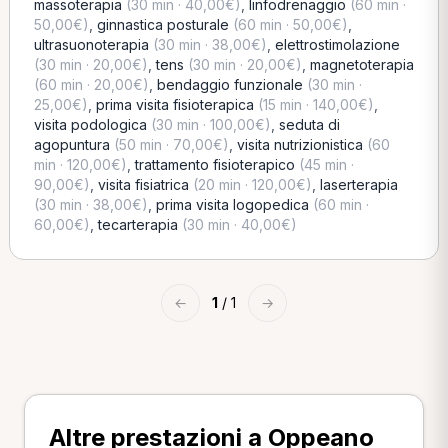
massoterapia
(30 min · 40,00€)
,
linfodrenaggio
(60 min ·
50,00€)
,
ginnastica posturale
(60 min · 50,00€)
,
ultrasuonoterapia
(30 min · 38,00€)
,
elettrostimolazione
(30 min · 20,00€)
,
tens
(30 min · 20,00€)
,
magnetoterapia
(60 min · 20,00€)
,
bendaggio funzionale
(30 min ·
25,00€)
,
prima visita fisioterapica
(15 min · 140,00€)
,
visita podologica
(30 min · 100,00€)
,
seduta di
agopuntura
(50 min · 70,00€)
,
visita nutrizionistica
(60
min · 120,00€)
,
trattamento fisioterapico
(45 min ·
90,00€)
,
visita fisiatrica
(20 min · 120,00€)
,
laserterapia
(30 min · 38,00€)
,
prima visita logopedica
(60 min ·
60,00€)
,
tecarterapia
(30 min · 40,00€)
←
1
/ 1
→
Altre prestazioni a Oppeano