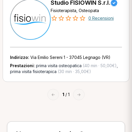
Studio FISIOWIN S.r.l.
Fisioterapista, Osteopata
0 Recensioni
Indirizzo:
Via Emilio Sereni 1 - 37045 Legnago (VR)
Prestazioni:
prima visita osteopatica
(40 min · 50,00€)
,
prima visita fisioterapica
(30 min · 35,00€)
←
1
/ 1
→