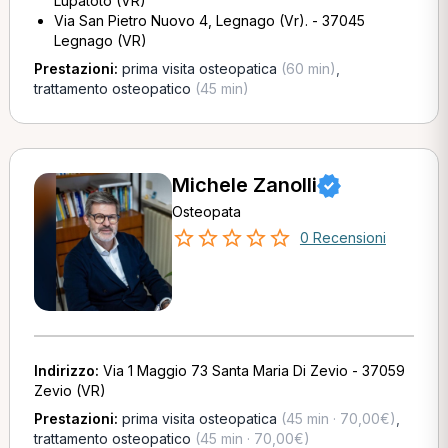
Lupatoto (VR)
Via San Pietro Nuovo 4, Legnago (Vr). - 37045
Legnago (VR)
Prestazioni:
prima visita osteopatica
(60 min)
,
trattamento osteopatico
(45 min)
Michele Zanolli
Osteopata
0 Recensioni
Indirizzo:
Via 1 Maggio 73 Santa Maria Di Zevio - 37059
Zevio (VR)
Prestazioni:
prima visita osteopatica
(45 min · 70,00€)
,
trattamento osteopatico
(45 min · 70,00€)