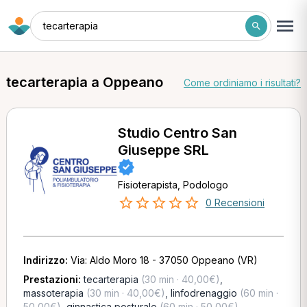
tecarterapia
tecarterapia a Oppeano
Come ordiniamo i risultati?
Studio Centro San
Giuseppe SRL
Fisioterapista, Podologo
0 Recensioni
Indirizzo:
Via: Aldo Moro 18 - 37050 Oppeano (VR)
Prestazioni:
tecarterapia
(30 min · 40,00€)
,
massoterapia
(30 min · 40,00€)
,
linfodrenaggio
(60 min ·
50,00€)
,
ginnastica posturale
(60 min · 50,00€)
,