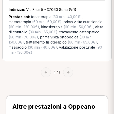
Indirizzo:
Via Friuli 5 - 37060 Sona (VR)
Prestazioni:
tecarterapia
(30 min · 40,00€)
,
massoterapia
(60 min · 60,00€)
,
prima visita nutrizionale
(60 min · 120,00€)
,
kinesiterapia
(60 min · 50,00€)
,
visita
di controllo
(30 min · 65,00€)
,
trattamento osteopatico
(60 min · 70,00€)
,
prima visita ortopedica
(30 min ·
150,00€)
,
trattamento fisioterapico
(60 min · 65,00€)
,
massaggio
(30 min · 40,00€)
,
valutazione posturale
(90
min · 130,00€)
←
1
/ 1
→
Altre prestazioni a Oppeano