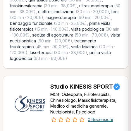
fisiokinesiterapia
(30 min · 38,00€)
,
ultrasuonoterapia
(30
min · 38,00€)
,
elettrostimolazione
(30 min · 20,00€)
,
tens
(30 min · 20,00€)
,
magnetoterapia
(60 min · 20,00€)
,
bendaggio funzionale
(30 min · 25,00€)
,
prima visita
fisioterapica
(15 min · 140,00€)
,
visita podologica
(30 min
· 100,00€)
,
seduta di agopuntura
(50 min · 70,00€)
,
visita
nutrizionistica
(60 min · 120,00€)
,
trattamento
fisioterapico
(45 min · 90,00€)
,
visita fisiatrica
(20 min ·
120,00€)
,
laserterapia
(30 min · 38,00€)
,
prima visita
logopedica
(60 min · 60,00€)
Studio KINESIS SPORT
MCB, Osteopata, Fisioterapista,
Chinesiologo, Massofisioterapista,
Medico di medicina generale,
Nutrizionista, Psicologo
0 Recensioni