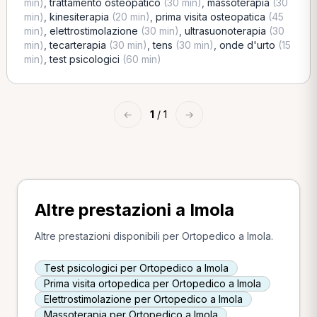
min)
,
trattamento osteopatico
(30 min)
,
massoterapia
(30
min)
,
kinesiterapia
(20 min)
,
prima visita osteopatica
(45
min)
,
elettrostimolazione
(30 min)
,
ultrasuonoterapia
(30
min)
,
tecarterapia
(30 min)
,
tens
(30 min)
,
onde d'urto
(15
min)
,
test psicologici
(60 min)
←
1
/ 1
→
Altre prestazioni a Imola
Altre prestazioni disponibili per Ortopedico a Imola.
Test psicologici per Ortopedico a Imola
Prima visita ortopedica per Ortopedico a Imola
Elettrostimolazione per Ortopedico a Imola
Massoterapia per Ortopedico a Imola