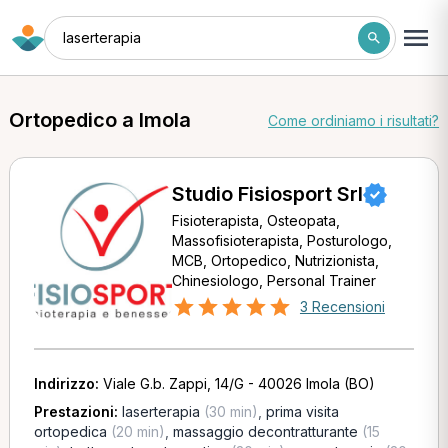
laserterapia
Ortopedico a Imola
Come ordiniamo i risultati?
Studio Fisiosport Srl
Fisioterapista, Osteopata,
Massofisioterapista, Posturologo,
MCB, Ortopedico, Nutrizionista,
Chinesiologo, Personal Trainer
3 Recensioni
Indirizzo:
Viale G.b. Zappi, 14/G - 40026 Imola (BO)
Prestazioni:
laserterapia
(30 min)
,
prima visita
ortopedica
(20 min)
,
massaggio decontratturante
(15