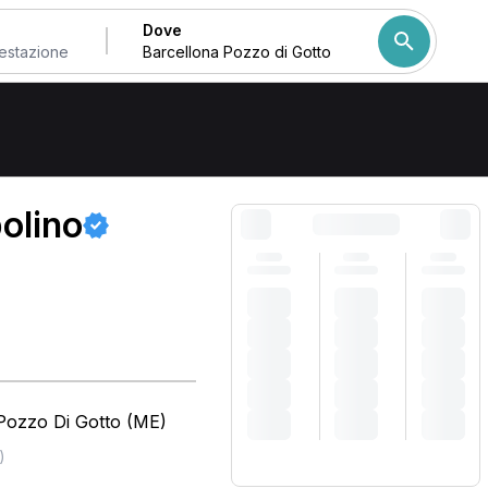
Dove
to
Come ordiniamo i risulta
olino
 Pozzo Di Gotto (ME)
)