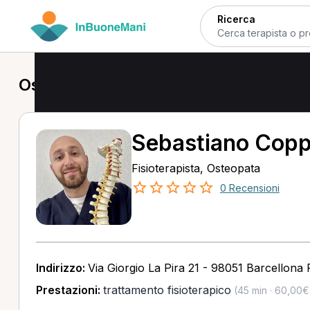
Ricerca
Osteopata a Barcellona Pozzo di Got
Sebastiano Copp
Fisioterapista, Osteopata
0 Recensioni
Indirizzo:
Via Giorgio La Pira 21 - 98051 Barcellona
Prestazioni:
trattamento fisioterapico
(45 min · 60,00€