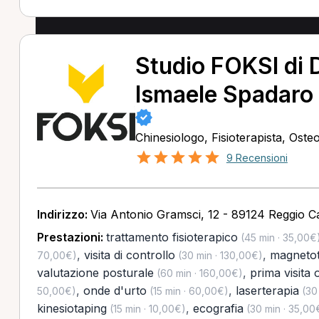
Studio FOKSI di 
Ismaele Spadaro
Chinesiologo, Fisioterapista, Oste
9 Recensioni
Indirizzo:
Via Antonio Gramsci, 12 - 89124 Reggio Ca
Prestazioni:
trattamento fisioterapico
(45 min · 35,00€
,
visita di controllo
,
magnetot
70,00€)
(30 min · 130,00€)
valutazione posturale
,
prima visita 
(60 min · 160,00€)
,
onde d'urto
,
laserterapia
50,00€)
(15 min · 60,00€)
(30 
kinesiotaping
,
ecografia
(15 min · 10,00€)
(30 min · 35,00