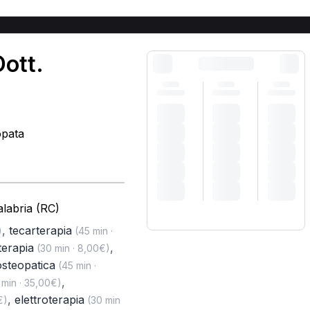
Dott.
opata
labria (RC)
,
tecarterapia
)
(45 min ·
erapia
,
(30 min · 8,00€)
osteopatica
(45 min ·
,
min · 35,00€)
,
elettroterapia
€)
(30 min