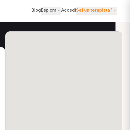
Blog
Esplora
Accedi
Sei un terapista?
ti?