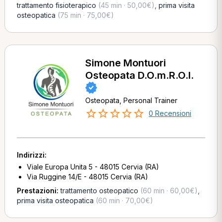
trattamento fisioterapico
(45 min · 50,00€)
,
prima visita
osteopatica
(75 min · 75,00€)
Simone Montuori
Osteopata D.O.m.R.O.I.
Osteopata, Personal Trainer
0 Recensioni
Indirizzi:
Viale Europa Unita 5 - 48015 Cervia (RA)
Via Ruggine 14/E - 48015 Cervia (RA)
Prestazioni:
trattamento osteopatico
(60 min · 60,00€)
,
prima visita osteopatica
(60 min · 70,00€)