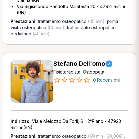
Marina (RN)
Via Sigismondo Pandolfo Malatesta 20 - 47921 Rimini
(RN)
Prestazioni:
trattamento osteopatico
(45 min)
,
prima
visita osteopatica
(60 min)
,
trattamento osteopatico
pediatrico
(40 min)
Stefano Dell'omo
Fisioterapista, Osteopata
0 Recensioni
Indirizzo:
Viale Melozzo Da Forli, 6 - 2°Piano - 47923
Rimini (RN)
Prestazioni:
trattamento osteopatico
(60 min · 60,00€)
,