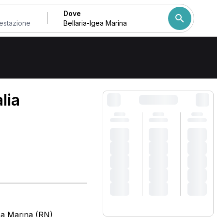
Dove
Come ordiniamo i risulta
lia
ea Marina (RN)