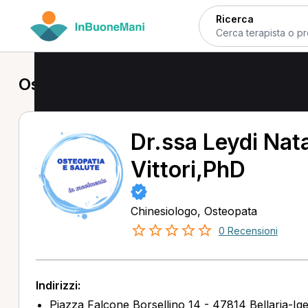
Ricerca
Osteopata a Bellaria-Igea Marina
Dr.ssa Leydi Nata
Vittori,PhD
Chinesiologo, Osteopata
0 Recensioni
Indirizzi:
Piazza Falcone Borsellino 14 - 47814 Bellaria-Ig