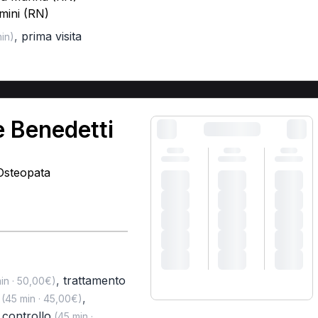
mini (RN)
,
prima visita
in)
 Benedetti
 Osteopata
,
trattamento
in · 50,00€)
,
(45 min · 45,00€)
i controllo
(45 min ·