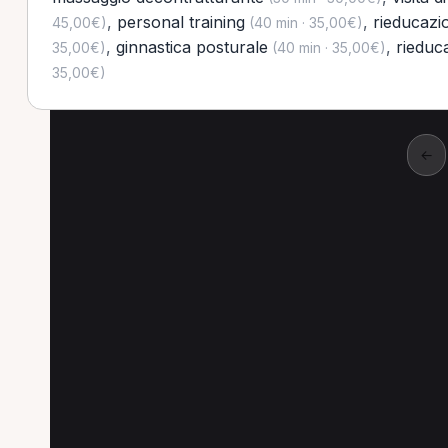
,
personal training
,
rieducazi
45,00€)
(40 min · 35,00€)
,
ginnastica posturale
,
rieduc
35,00€)
(40 min · 35,00€)
35,00€)
←
Altre prestazioni a B
Altre prestazioni disponibili per Osteopata a
Prima visita osteopatica per Osteopata a Bellari