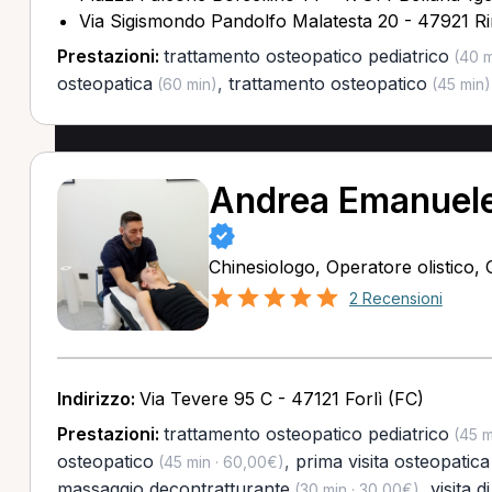
Via Sigismondo Pandolfo Malatesta 20 - 47921 Ri
Prestazioni:
trattamento osteopatico pediatrico
(40 m
osteopatica
,
trattamento osteopatico
(60 min)
(45 min)
Andrea Emanuele
Chinesiologo, Operatore olistico,
2 Recensioni
Indirizzo:
Via Tevere 95 C - 47121 Forlì (FC)
Prestazioni:
trattamento osteopatico pediatrico
(45 m
osteopatico
,
prima visita osteopatica
(45 min · 60,00€)
massaggio decontratturante
,
visita d
(30 min · 30,00€)