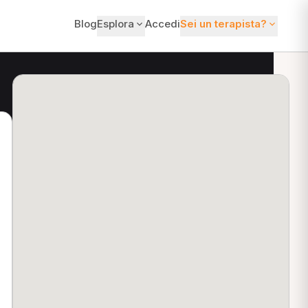
Blog
Esplora
Accedi
Sei un terapista?
ti?