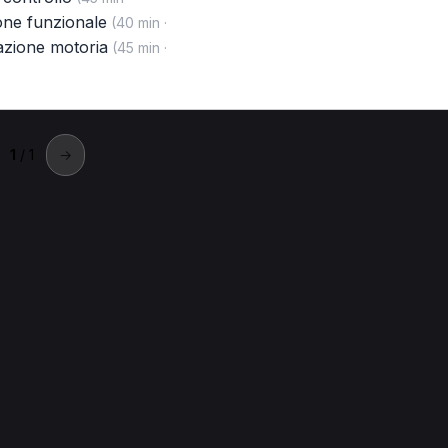
one funzionale
(40 min ·
azione motoria
(45 min ·
1
/ 1
→
ellaria-Igea Marina
 Bellaria-Igea Marina.
a-Igea Marina
Trattamento osteopatico per Osteopata a Bellaria-I