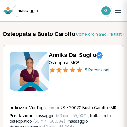
massaggio
Osteopata a Busto Garolfo
Come ordiniamo i risultati?
Annika Dal Soglio
Osteopata, MCB
5 Recensioni
Indirizzo:
Via Tagliamento 28 - 20020 Busto Garolfo (MI)
Prestazioni:
massaggio
(50 min · 55,00€)
,
trattamento
osteopatico
(50 min · 50,00€)
,
massaggio
decontratturante
(50 min · 45,00€)