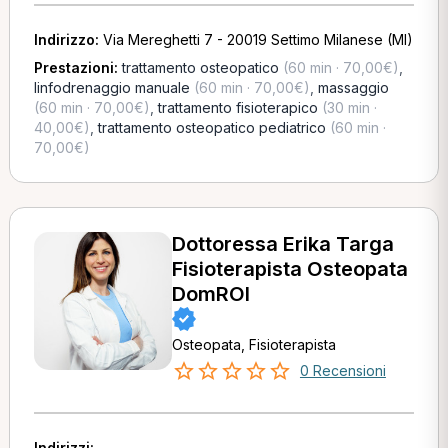
Indirizzo:
Via Mereghetti 7 - 20019 Settimo Milanese (MI)
Prestazioni:
trattamento osteopatico
(60 min · 70,00€)
,
linfodrenaggio manuale
(60 min · 70,00€)
,
massaggio
(60 min · 70,00€)
,
trattamento fisioterapico
(30 min ·
40,00€)
,
trattamento osteopatico pediatrico
(60 min ·
70,00€)
Dottoressa Erika Targa
Fisioterapista Osteopata
DomROI
Osteopata, Fisioterapista
0 Recensioni
Indirizzi: