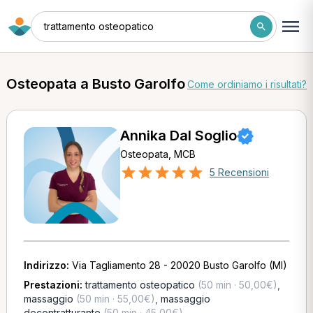
trattamento osteopatico
Osteopata a Busto Garolfo
Come ordiniamo i risultati?
Annika Dal Soglio
Osteopata, MCB
5 Recensioni
Indirizzo:
Via Tagliamento 28 - 20020 Busto Garolfo (MI)
Prestazioni:
trattamento osteopatico
(50 min · 50,00€)
,
massaggio
(50 min · 55,00€)
,
massaggio
decontratturante
(50 min · 45,00€)