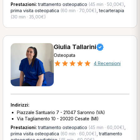
Prestazioni:
trattamento osteopatico
(45 min · 50,00€)
,
prima visita osteopatica
(60 min · 70,00€)
,
tecarterapia
(30 min · 35,00€)
Giulia Tallarini
Osteopata
4 Recensioni
Indirizzi:
Piazzale Santuario 7 - 21047 Saronno (VA)
Via Tagliamento 10 - 20020 Cesate (MI)
Prestazioni:
trattamento osteopatico
(45 min · 60,00€)
,
prima visita osteopatica
(60 min · 60,00€)
,
trattamento
osteopatico pediatrico
(45 min · 60,00€)