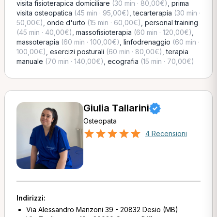
visita fisioterapica domiciliare
(30 min · 80,00€)
,
prima
visita osteopatica
(45 min · 95,00€)
,
tecarterapia
(30 min ·
50,00€)
,
onde d'urto
(15 min · 60,00€)
,
personal training
(45 min · 40,00€)
,
massofisioterapia
(60 min · 120,00€)
,
massoterapia
(60 min · 100,00€)
,
linfodrenaggio
(60 min ·
100,00€)
,
esercizi posturali
(60 min · 80,00€)
,
terapia
manuale
(70 min · 140,00€)
,
ecografia
(15 min · 70,00€)
Giulia Tallarini
Osteopata
4 Recensioni
Indirizzi:
Via Alessandro Manzoni 39 - 20832 Desio (MB)