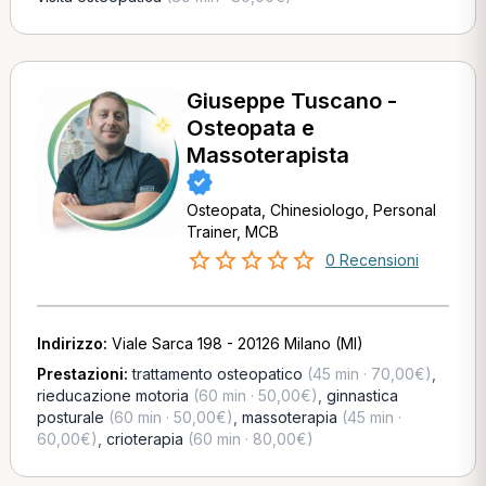
Giuseppe Tuscano -
Osteopata e
Massoterapista
Osteopata, Chinesiologo, Personal
Trainer, MCB
0 Recensioni
Indirizzo:
Viale Sarca 198 - 20126 Milano (MI)
Prestazioni:
trattamento osteopatico
(45 min · 70,00€)
,
rieducazione motoria
(60 min · 50,00€)
,
ginnastica
posturale
(60 min · 50,00€)
,
massoterapia
(45 min ·
60,00€)
,
crioterapia
(60 min · 80,00€)