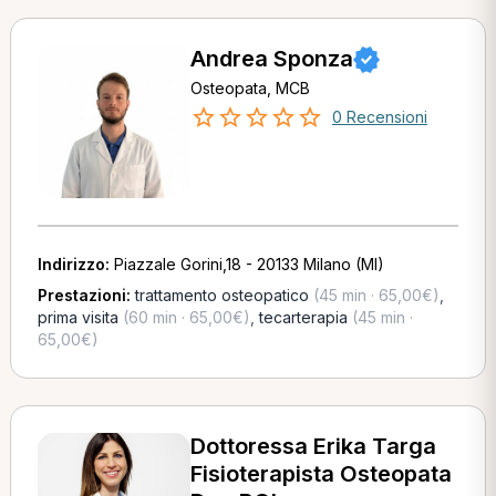
Andrea Sponza
Osteopata, MCB
0 Recensioni
Indirizzo:
Piazzale Gorini,18 - 20133 Milano (MI)
Prestazioni:
trattamento osteopatico
(45 min · 65,00€)
,
prima visita
(60 min · 65,00€)
,
tecarterapia
(45 min ·
65,00€)
Dottoressa Erika Targa
Fisioterapista Osteopata