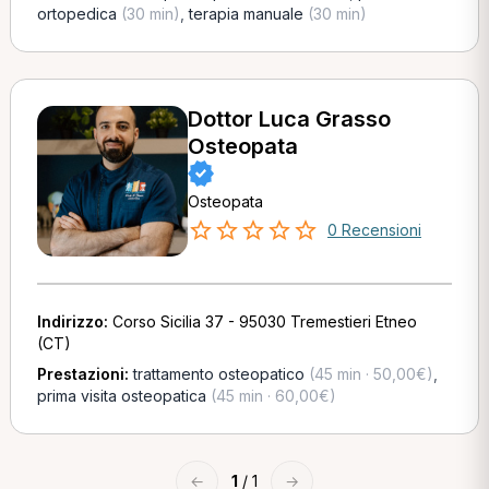
ortopedica
(30 min)
,
terapia manuale
(30 min)
Dottor Luca Grasso
Osteopata
Osteopata
0 Recensioni
Indirizzo:
Corso Sicilia 37 - 95030 Tremestieri Etneo
(CT)
Prestazioni:
trattamento osteopatico
(45 min · 50,00€)
,
prima visita osteopatica
(45 min · 60,00€)
←
1
/ 1
→