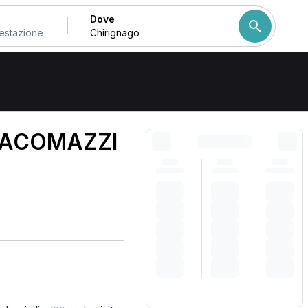
Dove
Come ordiniamo i risulta
IACOMAZZI