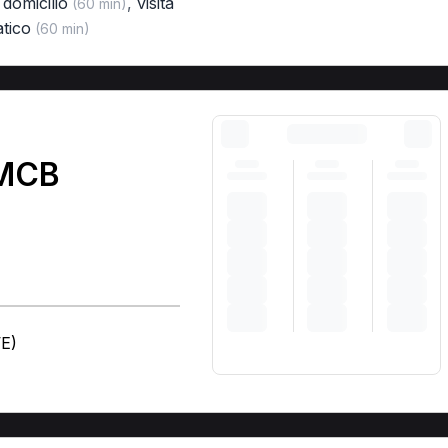
a domicilio
,
visita
(60 min)
tico
(60 min)
 MCB
VE)