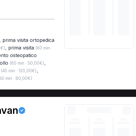
,
prima visita ortopedica
,
prima visita
0€)
(60 min ·
ento osteopatico
ollo
,
(60 min · 50,00€)
,
(45 min · 120,00€)
60 min · 80,00€)
avan