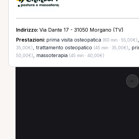
Indirizzo:
Via Dante 17 - 31050 Morgano (TV)
Prestazioni:
prima visita osteopatica
(60 min · 55,00€)
,
trattamento osteopatico
,
pri
35,00€)
(45 min · 35,00€)
,
massoterapia
50,00€)
(45 min · 40,00€)
←
prima visita osteopati
Scopri prima visita osteopatica per Osteopata