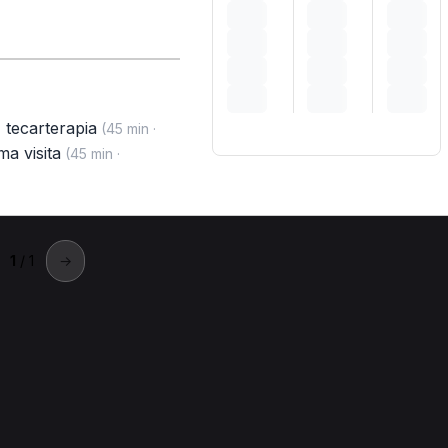
,
tecarterapia
(45 min ·
ma visita
(45 min ·
1
/ 1
→
ca anche in altre città
 anche in città vicine.