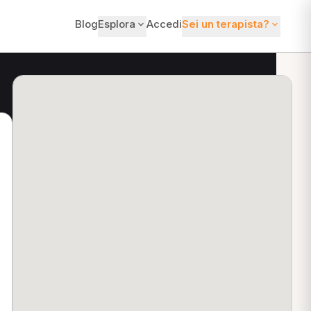
Blog
Esplora
Accedi
Sei un terapista?
ti?