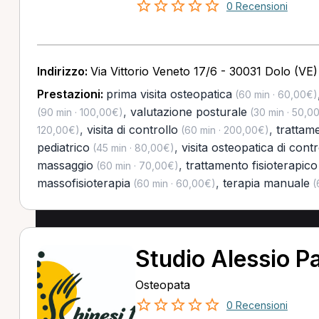
0 Recensioni
Indirizzo:
Via Vittorio Veneto 17/6 - 30031 Dolo (VE)
Prestazioni:
prima visita osteopatica
(60 min · 60,00€)
,
valutazione posturale
(90 min · 100,00€)
(30 min · 50,0
,
visita di controllo
,
trattam
120,00€)
(60 min · 200,00€)
pediatrico
,
visita osteopatica di contr
(45 min · 80,00€)
massaggio
,
trattamento fisioterapico
(60 min · 70,00€)
massofisioterapia
,
terapia manuale
(60 min · 60,00€)
(
Studio Alessio P
Osteopata
0 Recensioni