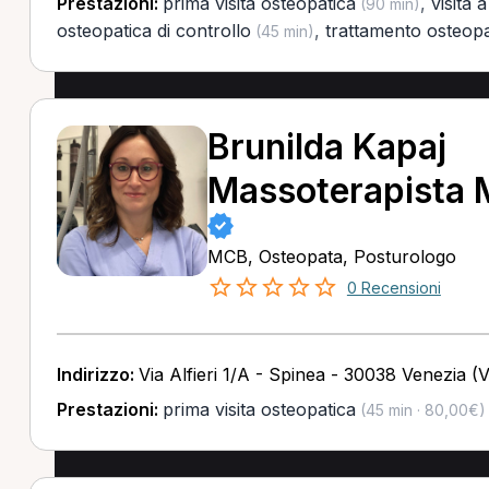
Prestazioni:
prima visita osteopatica
,
visita 
(90 min)
osteopatica di controllo
,
trattamento osteopa
(45 min)
Brunilda Kapaj
Massoterapista
MCB, Osteopata, Posturologo
0 Recensioni
Indirizzo:
Via Alfieri 1/A - Spinea - 30038 Venezia (
Prestazioni:
prima visita osteopatica
(45 min · 80,00€)