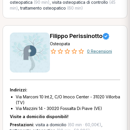
osteopatica
(90 min)
,
visita osteopatica di controllo
(45
min)
,
trattamento osteopatico
(60 min)
Filippo Perissinotto
Osteopata
0 Recensioni
Indirizzi:
Via Marconi 10 Int.2, C/O Imoco Center - 31020 Villorba
(TV)
Via Mazzini 14 - 30020 Fossalta Di Piave (VE)
Visite a domicilio disponibili!
Prestazioni:
visita a domicilio
(60 min · 60,00€)
,