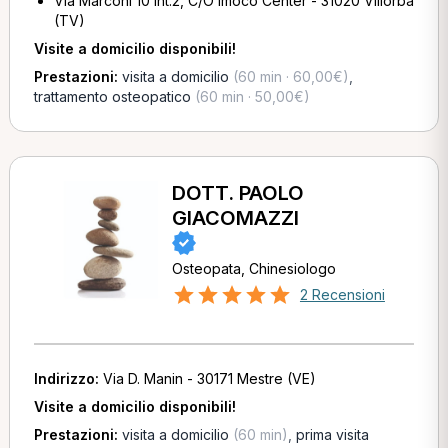
Via Marconi 10 Int.2, C/O Imoco Center - 31020 Villorba
(TV)
Visite a domicilio disponibili!
Prestazioni:
visita a domicilio
(60 min · 60,00€)
,
trattamento osteopatico
(60 min · 50,00€)
DOTT. PAOLO
GIACOMAZZI
Osteopata, Chinesiologo
2 Recensioni
Indirizzo:
Via D. Manin - 30171 Mestre (VE)
Visite a domicilio disponibili!
Prestazioni:
visita a domicilio
(60 min)
,
prima visita