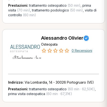
Prestazioni:
trattamento osteopatico
(50 min)
,
prima
visita
(70 min)
,
trattamento podologico
(50 min)
,
visita di
controllo
(60 min)
Alessandro Olivier
Osteopata
0 Recensioni
Indirizzo:
Via Lombardia, 14 - 30026 Portogruaro (VE)
Prestazioni:
trattamento osteopatico
(60 min · 62,50€)
,
prima visita osteopatica
(60 min · 67,31€)