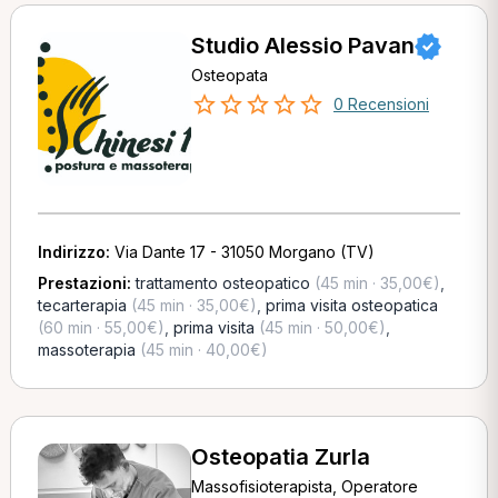
Studio Alessio Pavan
Osteopata
0 Recensioni
Indirizzo:
Via Dante 17 - 31050 Morgano (TV)
Prestazioni:
trattamento osteopatico
(45 min · 35,00€)
,
tecarterapia
(45 min · 35,00€)
,
prima visita osteopatica
(60 min · 55,00€)
,
prima visita
(45 min · 50,00€)
,
massoterapia
(45 min · 40,00€)
Osteopatia Zurla
Massofisioterapista, Operatore