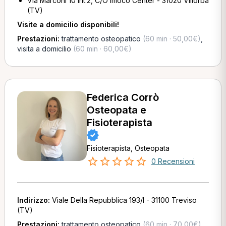
Via Marconi 10 Int.2, C/O Imoco Center - 31020 Villorba
(TV)
Visite a domicilio disponibili!
Prestazioni:
trattamento osteopatico
(60 min · 50,00€)
,
visita a domicilio
(60 min · 60,00€)
Federica Corrò
Osteopata e
Fisioterapista
Fisioterapista, Osteopata
0 Recensioni
Indirizzo:
Viale Della Repubblica 193/I - 31100 Treviso
(TV)
Prestazioni:
trattamento osteopatico
(60 min · 70,00€)
,