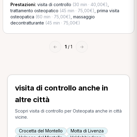
Prestazioni:
visita di controllo
(30 min · 40,00€)
,
trattamento osteopatico
(45 min · 75,00€)
,
prima visita
osteopatica
(60 min · 75,00€)
,
massaggio
decontratturante
(45 min · 75,00€)
←
1
/ 1
→
visita di controllo anche in
altre città
Scopri visita di controllo per Osteopata anche in città
vicine.
Crocetta del Montello
Motta di Livenza