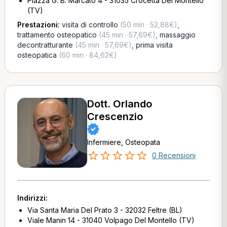
Piazza G. B. Marcato 4 - 31035 Crocetta Del Montello
(TV)
Prestazioni:
visita di controllo
(50 min · 52,88€)
,
trattamento osteopatico
(45 min · 57,69€)
,
massaggio
decontratturante
(45 min · 57,69€)
,
prima visita
osteopatica
(60 min · 84,62€)
Dott. Orlando
Crescenzio
Infermiere, Osteopata
0 Recensioni
Indirizzi:
Via Santa Maria Del Prato 3 - 32032 Feltre (BL)
Viale Manin 14 - 31040 Volpago Del Montello (TV)