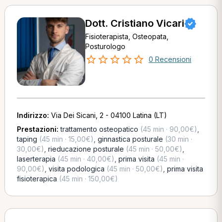
Dott. Cristiano Vicari
Fisioterapista, Osteopata,
Posturologo
0 Recensioni
Indirizzo:
Via Dei Sicani, 2 - 04100 Latina (LT)
Prestazioni:
trattamento osteopatico
(45 min · 90,00€)
,
taping
(45 min · 15,00€)
,
ginnastica posturale
(30 min ·
30,00€)
,
rieducazione posturale
(45 min · 50,00€)
,
laserterapia
(45 min · 40,00€)
,
prima visita
(45 min ·
90,00€)
,
visita podologica
(45 min · 50,00€)
,
prima visita
fisioterapica
(45 min · 150,00€)