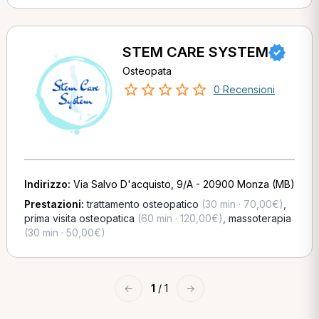
STEM CARE SYSTEM
Osteopata
0 Recensioni
Indirizzo:
Via Salvo D'acquisto, 9/A - 20900 Monza (MB)
Prestazioni:
trattamento osteopatico
(30 min · 70,00€)
,
prima visita osteopatica
(60 min · 120,00€)
,
massoterapia
(30 min · 50,00€)
←
1
/ 1
→