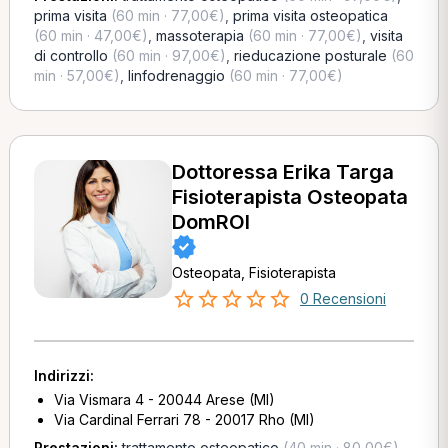
prima visita
(60 min · 77,00€)
,
prima visita osteopatica
(60 min · 47,00€)
,
massoterapia
(60 min · 77,00€)
,
visita
di controllo
(60 min · 97,00€)
,
rieducazione posturale
(60
min · 57,00€)
,
linfodrenaggio
(60 min · 77,00€)
Dottoressa Erika Targa
Fisioterapista Osteopata
DomROI
Osteopata, Fisioterapista
0 Recensioni
Indirizzi:
Via Vismara 4 - 20044 Arese (MI)
Via Cardinal Ferrari 78 - 20017 Rho (MI)
Prestazioni:
trattamento osteopatico
(40 min · 80,00€)
,