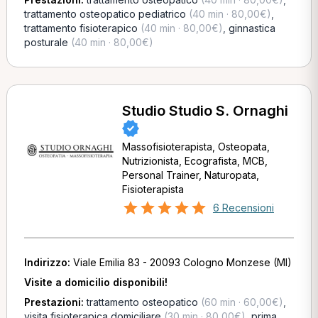
trattamento osteopatico pediatrico
(40 min · 80,00€)
,
trattamento fisioterapico
(40 min · 80,00€)
,
ginnastica
posturale
(40 min · 80,00€)
Studio Studio S. Ornaghi
Massofisioterapista, Osteopata,
Nutrizionista, Ecografista, MCB,
Personal Trainer, Naturopata,
Fisioterapista
6 Recensioni
Indirizzo:
Viale Emilia 83 - 20093 Cologno Monzese (MI)
Visite a domicilio disponibili!
Prestazioni:
trattamento osteopatico
(60 min · 60,00€)
,
visita fisioterapica domiciliare
(30 min · 80,00€)
,
prima