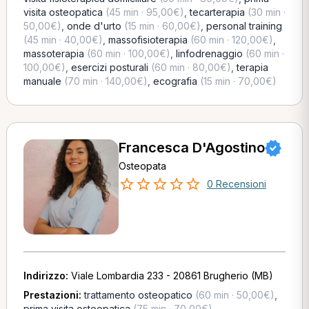
visita osteopatica
(45 min · 95,00€)
,
tecarterapia
(30 min ·
50,00€)
,
onde d'urto
(15 min · 60,00€)
,
personal training
(45 min · 40,00€)
,
massofisioterapia
(60 min · 120,00€)
,
massoterapia
(60 min · 100,00€)
,
linfodrenaggio
(60 min ·
100,00€)
,
esercizi posturali
(60 min · 80,00€)
,
terapia
manuale
(70 min · 140,00€)
,
ecografia
(15 min · 70,00€)
Francesca D'Agostino
Osteopata
0 Recensioni
Indirizzo:
Viale Lombardia 233 - 20861 Brugherio (MB)
Prestazioni:
trattamento osteopatico
(60 min · 50,00€)
,
prima visita osteopatica
(75 min · 70,00€)