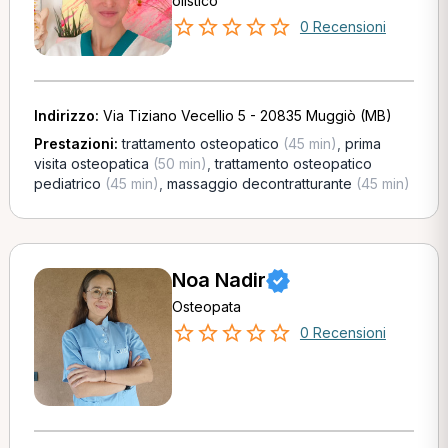
olistico
0 Recensioni
Indirizzo:
Via Tiziano Vecellio 5 - 20835 Muggiò (MB)
Prestazioni:
trattamento osteopatico
(45 min)
,
prima
visita osteopatica
(50 min)
,
trattamento osteopatico
pediatrico
(45 min)
,
massaggio decontratturante
(45 min)
Noa Nadir
Osteopata
0 Recensioni