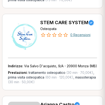
STEM CARE SYSTEM
Osteopata
0 Recensioni
Indirizzo:
Via Salvo D'acquisto, 9/A - 20900 Monza (MB)
Prestazioni:
trattamento osteopatico
(30 min · 70,00€)
,
prima visita osteopatica
(60 min · 120,00€)
,
massoterapia
(30 min · 50,00€)
Arianna Castro