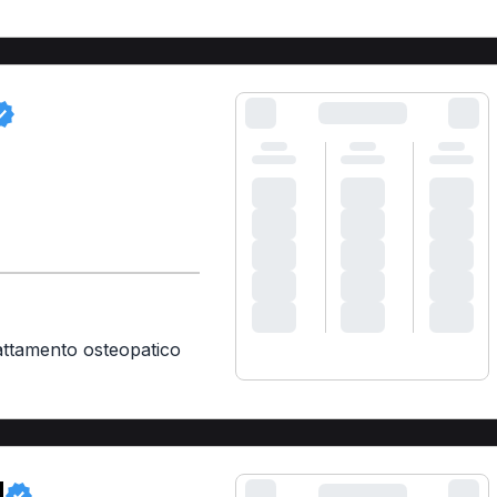
attamento osteopatico
M