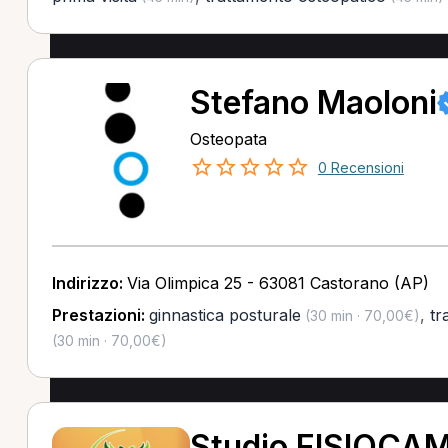
Stefano Maoloni
Osteopata
0 Recensioni
Indirizzo:
Via Olimpica 25 - 63081 Castorano (AP)
Prestazioni:
ginnastica posturale
,
tr
(30 min · 70,00€)
(30 min · 70,00€)
Studio FISIOCA