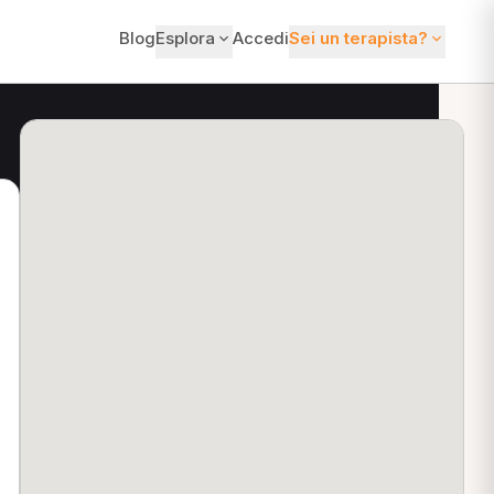
Blog
Esplora
Accedi
Sei un terapista?
ti?