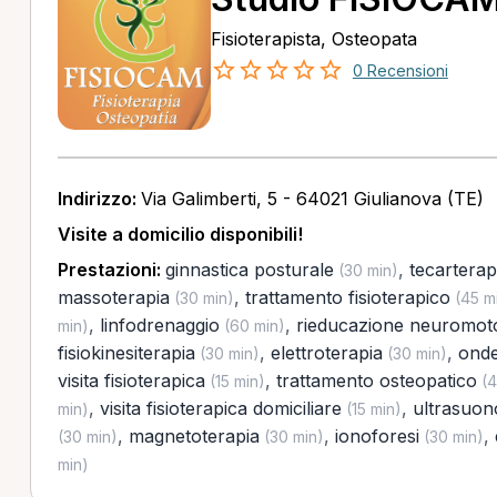
Fisioterapista, Osteopata
0 Recensioni
Indirizzo:
Via Galimberti, 5 - 64021 Giulianova (TE)
Visite a domicilio disponibili!
Prestazioni:
ginnastica posturale
,
tecarterap
(30 min)
massoterapia
,
trattamento fisioterapico
(30 min)
(45 m
,
linfodrenaggio
,
rieducazione neuromot
min)
(60 min)
fisiokinesiterapia
,
elettroterapia
,
onde
(30 min)
(30 min)
visita fisioterapica
,
trattamento osteopatico
(15 min)
(4
,
visita fisioterapica domiciliare
,
ultrasuon
min)
(15 min)
,
magnetoterapia
,
ionoforesi
,
(30 min)
(30 min)
(30 min)
min)