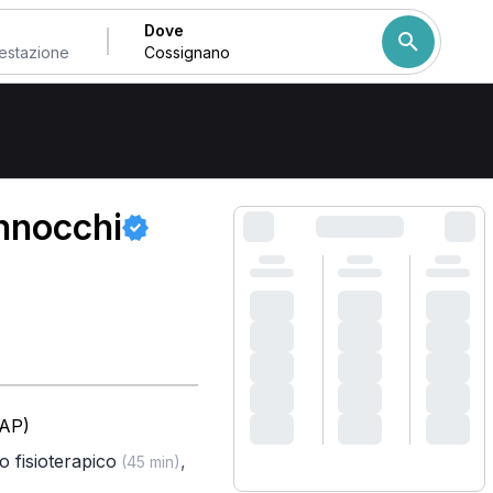
Dove
Come ordiniamo i risulta
nnocchi
(AP)
o fisioterapico
,
(45 min)