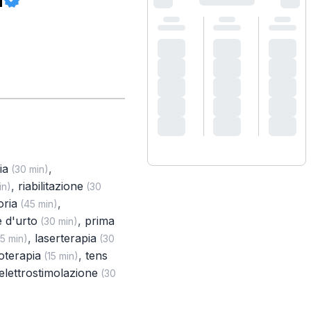
ia
,
(30 min)
,
riabilitazione
in)
(30
oria
,
(45 min)
 d'urto
,
prima
(30 min)
,
laserterapia
5 min)
(30
oterapia
,
tens
(15 min)
elettrostimolazione
(30