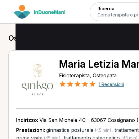
Ricerca
Osteopata a Cossignano
Maria Letizia Ma
Fisioterapista, Osteopata
1 Recensioni
Indirizzo:
Via San Michele 4C - 63067 Cossignano 
Prestazioni:
ginnastica posturale
,
trattament
(45 min)
prima visita
,
trattamento osteopatico
(45 min)
(45 min)