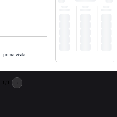
,
prima visita
)
1
/ 1
→