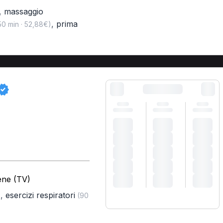
,
massaggio
,
prima
0 min · 52,88€)
ene (TV)
,
esercizi respiratori
)
(90