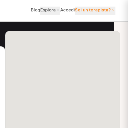
Blog
Esplora
Accedi
Sei un terapista?
ti?