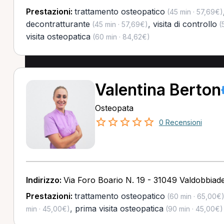
Prestazioni:
trattamento osteopatico
(45 min · 57,69€)
decontratturante
,
visita di controllo
(45 min · 57,69€)
(5
visita osteopatica
(60 min · 84,62€)
Valentina Berton
Osteopata
0 Recensioni
Indirizzo:
Via Foro Boario N. 19 - 31049 Valdobbiad
Prestazioni:
trattamento osteopatico
(60 min · 65,00€
,
prima visita osteopatica
min · 45,00€)
(90 min · 45,00€)