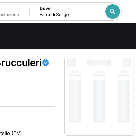
Dove
Come ordiniamo i risulta
rucculeri
tello (TV)