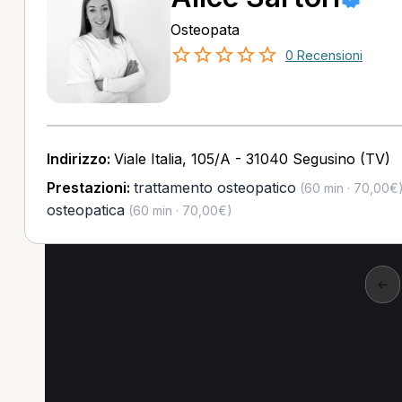
Osteopata
0 Recensioni
Indirizzo:
Viale Italia, 105/A - 31040 Segusino (TV)
Prestazioni:
trattamento osteopatico
(60 min · 70,00€
osteopatica
(60 min · 70,00€)
←