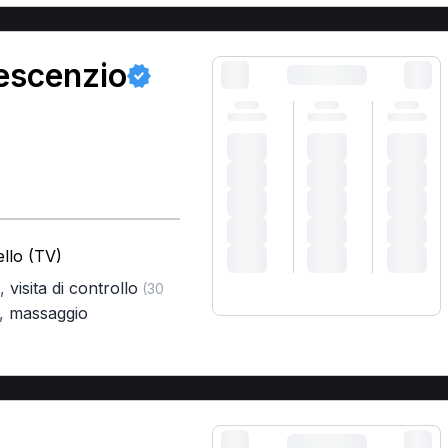
escenzio
llo (TV)
,
visita di controllo
(30
,
massaggio