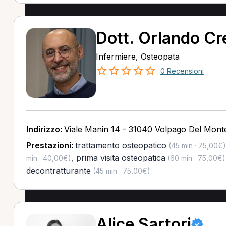
Dott. Orlando Cr
Infermiere, Osteopata
0 Recensioni
Indirizzo:
Viale Manin 14 - 31040 Volpago Del Monte
Prestazioni:
trattamento osteopatico
(45 min · 75,00€)
,
prima visita osteopatica
min · 40,00€)
(60 min · 75,00€)
decontratturante
(45 min · 75,00€)
Alice Sartori