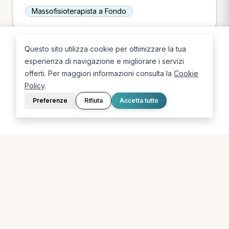
Massofisioterapista a Fondo
Questo sito utilizza cookie per ottimizzare la tua
esperienza di navigazione e migliorare i servizi
offerti. Per maggiori informazioni consulta la
Cookie
Policy
.
La piattaforma per trovare il terapista giusto, vicino a te.
Preferenze
Rifiuta
Accetta tutto
PORTALE
SUPPORTO
Sei un paziente?
Contatti
Sei un terapista?
Guide
Blog
LEGALE
Termini e condizioni
Privacy Policy