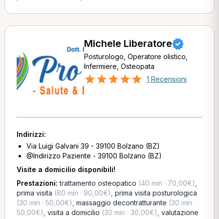
Michele Liberatore
Posturologo, Operatore olistico,
Infermiere, Osteopata
1 Recensioni
Indirizzi:
Via Luigi Galvani 39 - 39100 Bolzano (BZ)
@Indirizzo Paziente - 39100 Bolzano (BZ)
Visite a domicilio disponibili!
Prestazioni:
trattamento osteopatico
(40 min · 70,00€)
,
prima visita
(60 min · 90,00€)
,
prima visita posturologica
(30 min · 50,00€)
,
massaggio decontratturante
(30 min ·
50,00€)
,
visita a domicilio
(30 min · 30,00€)
,
valutazione