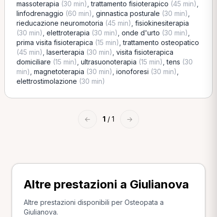
massoterapia
(30 min)
,
trattamento fisioterapico
(45 min)
,
linfodrenaggio
(60 min)
,
ginnastica posturale
(30 min)
,
rieducazione neuromotoria
(45 min)
,
fisiokinesiterapia
(30 min)
,
elettroterapia
(30 min)
,
onde d'urto
(30 min)
,
prima visita fisioterapica
(15 min)
,
trattamento osteopatico
(45 min)
,
laserterapia
(30 min)
,
visita fisioterapica
domiciliare
(15 min)
,
ultrasuonoterapia
(15 min)
,
tens
(30
min)
,
magnetoterapia
(30 min)
,
ionoforesi
(30 min)
,
elettrostimolazione
(30 min)
←
1
/ 1
→
Altre prestazioni a Giulianova
Altre prestazioni disponibili per Osteopata a
Giulianova.