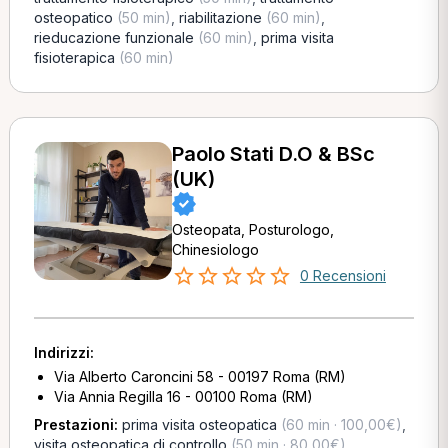
osteopatico
(50 min)
,
riabilitazione
(60 min)
,
rieducazione funzionale
(60 min)
,
prima visita
fisioterapica
(60 min)
Paolo Stati D.O & BSc
(UK)
Osteopata, Posturologo,
Chinesiologo
0 Recensioni
Indirizzi:
Via Alberto Caroncini 58 - 00197 Roma (RM)
Via Annia Regilla 16 - 00100 Roma (RM)
Prestazioni:
prima visita osteopatica
(60 min · 100,00€)
,
visita osteopatica di controllo
(50 min · 80,00€)