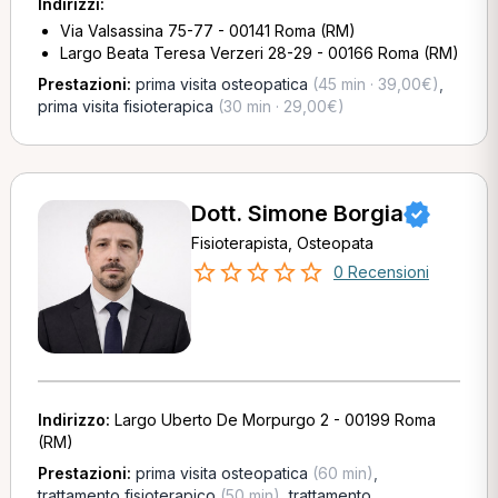
Indirizzi:
Via Valsassina 75-77 - 00141 Roma (RM)
Largo Beata Teresa Verzeri 28-29 - 00166 Roma (RM)
Prestazioni:
prima visita osteopatica
(45 min · 39,00€)
,
prima visita fisioterapica
(30 min · 29,00€)
Dott. Simone Borgia
Fisioterapista, Osteopata
0 Recensioni
Indirizzo:
Largo Uberto De Morpurgo 2 - 00199 Roma
(RM)
Prestazioni:
prima visita osteopatica
(60 min)
,
trattamento fisioterapico
(50 min)
,
trattamento