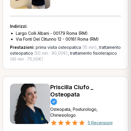
Indirizzi:
Largo Colli Albani - 00179 Roma (RM)
Via Fonti Del Clitunno 12 - 00181 Roma (RM)
Prestazioni:
prima visita osteopatica
(15 min)
,
trattamento
osteopatico
(50 min · 90,00€)
,
trattamento fisioterapico
(45 min · 75,00€)
Priscilla Ciufo _
Osteopata
Osteopata, Posturologo,
Chinesiologo
5 Recensioni