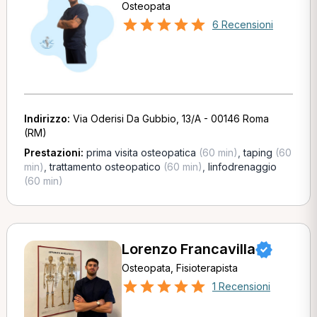
Osteopata
6 Recensioni
Indirizzo:
Via Oderisi Da Gubbio, 13/A - 00146 Roma
(RM)
Prestazioni:
prima visita osteopatica
(60 min)
,
taping
(60
min)
,
trattamento osteopatico
(60 min)
,
linfodrenaggio
(60 min)
Lorenzo Francavilla
Osteopata, Fisioterapista
1 Recensioni