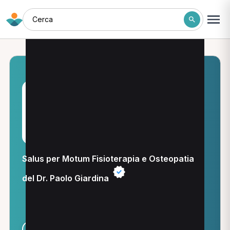
Cerca
Salus per Motum Fisioterapia e Osteopatia
del Dr. Paolo Giardina