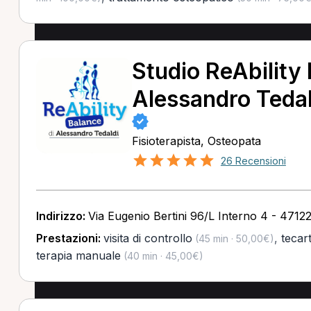
Studio ReAbility 
Alessandro Tedal
Fisioterapista, Osteopata
26 Recensioni
Indirizzo:
Via Eugenio Bertini 96/L Interno 4 - 47122
Prestazioni:
visita di controllo
,
tecar
(45 min · 50,00€)
terapia manuale
(40 min · 45,00€)