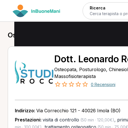
Ricerca
Osteopata a Imola
Dott. Leonardo 
Osteopata, Posturologo, Chinesio
Massofisioterapista
0 Recensioni
Indirizzo:
Via Correcchio 121 - 40026 Imola (BO)
Prestazioni:
visita di controllo
,
prima
(50 min · 120,00€)
,
trattamento osteopatico
min · 100,00€)
(50 min · 75,00€