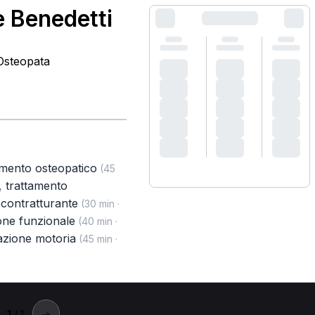
 Benedetti
 Osteopata
amento osteopatico
(45
,
trattamento
contratturante
(30 min ·
one funzionale
(40 min ·
azione motoria
(45 min ·
1
/ 1
→