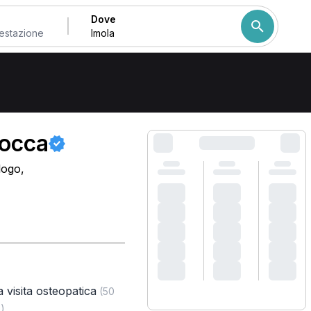
Dove
Come ordiniamo i risulta
Rocca
logo,
 visita osteopatica
(50
)