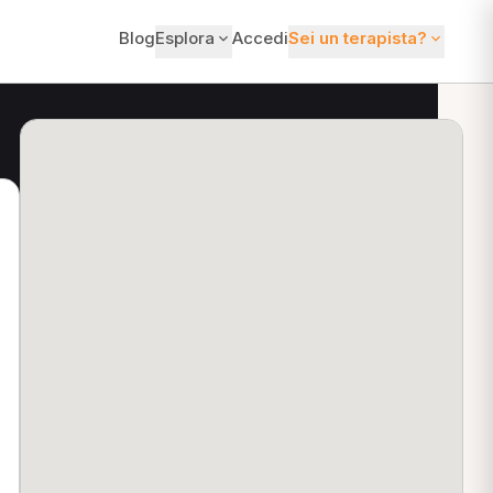
Blog
Esplora
Accedi
Sei un terapista?
ti?