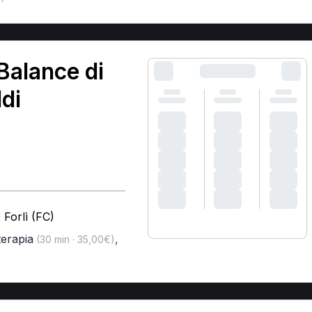
Balance di
di
 Forlì (FC)
terapia
,
(30 min · 35,00€)