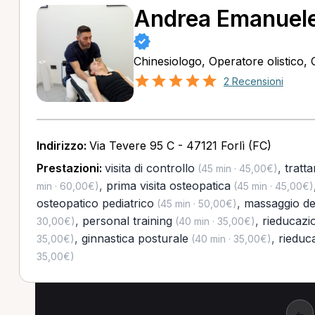
Andrea Emanuele
Chinesiologo, Operatore olistico,
2 Recensioni
Indirizzo:
Via Tevere 95 C - 47121 Forlì (FC)
Prestazioni:
visita di controllo
,
tratt
(45 min · 45,00€)
,
prima visita osteopatica
min · 60,00€)
(45 min · 45,00€)
osteopatico pediatrico
,
massaggio de
(45 min · 50,00€)
,
personal training
,
rieducazi
30,00€)
(40 min · 35,00€)
,
ginnastica posturale
,
rieduc
35,00€)
(40 min · 35,00€)
35,00€)
←